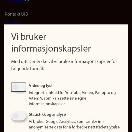
Til toppen
Footer
Kontakt UiB
Kontakt
navigation
Finn ansatte
Vi bruker
(no)
Finn forsker
informasjonskapsler
Presse
Snarveier
Med ditt samtykke vil vi bruke informasjonskapsler for
Finn studier
følgende formål:
Ledige stillinger
Sosiale medier
Video og lyd
Facebook
Integrert innhold fra YouTube, Vimeo, Panopto og
Instagram
VitenTV, som kan sette sine egne
informasjonskapsler.
LinkedIn
Snapchat
Statistikk og analyse
Om nettstedet
Vi bruker Google Analytics, som samler inn
anonymiserte data for å forbedre nettstedets ytelse
Informasjonskapsler