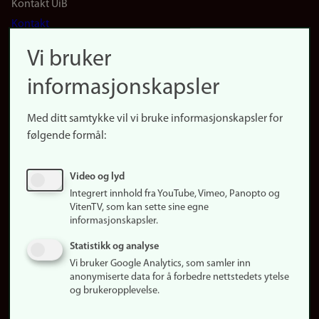
Footer
Kontakt UiB
Kontakt
navigation
Finn ansatte
Vi bruker
(no)
Finn forsker
informasjonskapsler
Presse
Snarveier
Med ditt samtykke vil vi bruke informasjonskapsler for
Finn studier
følgende formål:
Ledige stillinger
Sosiale medier
Video og lyd
Facebook
Integrert innhold fra YouTube, Vimeo, Panopto og
Instagram
VitenTV, som kan sette sine egne
informasjonskapsler.
LinkedIn
Snapchat
Statistikk og analyse
Om nettstedet
Vi bruker Google Analytics, som samler inn
anonymiserte data for å forbedre nettstedets ytelse
Informasjonskapsler
og brukeropplevelse.
Oppdater samtykke