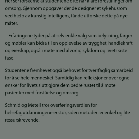
Her ser forskerne at studentene ofte har klare forestillinger om
omsorg. Gjennom oppgaver der de designer et sykehusrom
ved hjelp av kunstig intelligens, får de utforske dette på nye
måter.
– Erfaringene tyder på at selv enkle valg som belysning, farger
og møbler kan bidra til en opplevelse av trygghet, handlekraft
og eierskap, også i møte med alvorlig sykdom og livets siste
fase.
Studentene fremhevet også behovet for tverrfaglig samarbeid
for å se hele mennesket. Samtidig kan refleksjoner over egne
ønsker for livets slutt gjøre dem bedre rustet til å møte
pasienter med forståelse og omsorg.
Schmid og Metell tror overføringsverdien for
helsefagutdanningene er stor, siden metoden er enkel og lite
ressurskrevende.