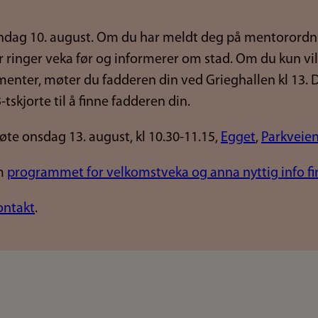
dag 10. august. Om du har meldt deg på mentorord
r ringer veka før og informerer om stad. Om du kun vil
nter, møter du fadderen din ved Grieghallen kl 13. D
-tskjorte til å finne fadderen din.
te onsdag 13. august, kl 10.30-11.15,
Egget
,
Parkveien
om
programmet for velkomstveka og anna nyttig info fi
ontakt
.