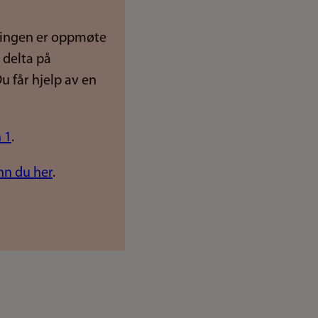
ningen er oppmøte
 delta på
u får hjelp av en
 1
.
nn du her
.