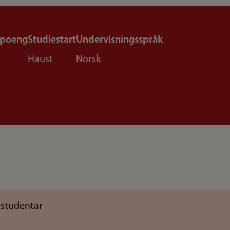
epoeng
Studiestart
Undervisningsspråk
Haust
Norsk
 studentar