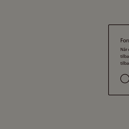
For
Når 
tilb
tilb
Val