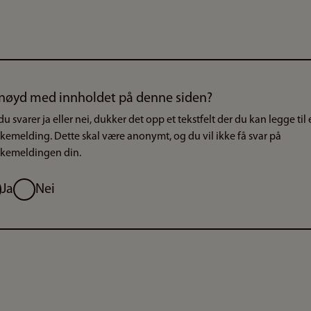
nøyd med innholdet på denne siden?
du svarer ja eller nei, dukker det opp et tekstfelt der du kan legge til
akemelding. Dette skal være anonymt, og du vil ikke få svar på
akemeldingen din.
g
Ja
Nei