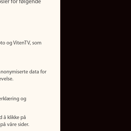
sler for følgende
pto og VitenTV, som
anonymiserte data for
evelse.
erklæring og
d å klikke på
på våre sider.