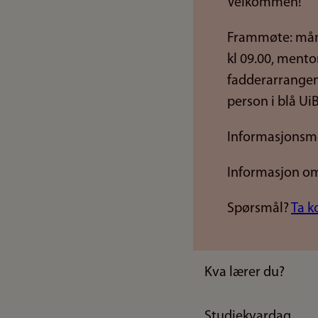
Velkommen!
Frammøte: mån
kl 09.00, mento
fadderarrangeme
person i blå UiB
Informasjonsmø
Informasjon 
Spørsmål?
Ta k
Kva lærer du?
Studiekvardag