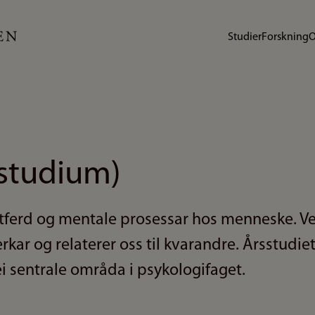
Studier
Forskning
O
sstudium)
tferd og mentale prosessar hos menneske. Ve
kar og relaterer oss til kvarandre. Årsstudiet 
 sentrale områda i psykologifaget.