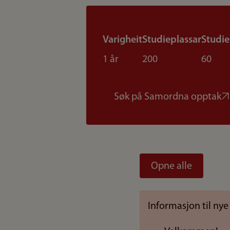
Varigheit
Studieplassar
Studi
1 år
200
60
Søk på Samordna opptak
Opne alle
Informasjon til nye