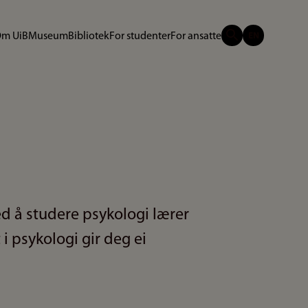
m UiB
Museum
Bibliotek
For studenter
For ansatte
d å studere psykologi lærer
i psykologi gir deg ei