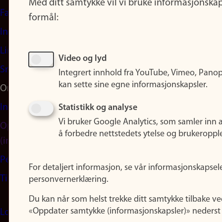
Med ditt samtykke vil vi bruke informasjonskap
Facebook
formål:
Instagram
LinkedIn
Video og lyd
Snapchat
Integrert innhold fra YouTube, Vimeo, Pano
kan sette sine egne informasjonskapsler.
Om nettstedet
Informasjonskapsler
Statistikk og analyse
Vi bruker Google Analytics, som samler inn 
Oppdater samtykke
å forbedre nettstedets ytelse og brukeroppl
(informasjonskapsler)
Personvern
For detaljert informasjon, se vår informasjonskapsel
Tilgjengelighetserklæring
personvernerklæring.
Du kan når som helst trekke ditt samtykke tilbake ve
«Oppdater samtykke (informasjonskapsler)» nederst 
Logg inn