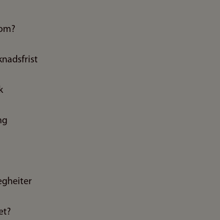
som?
nadsfrist
k
ng
egheiter
et?