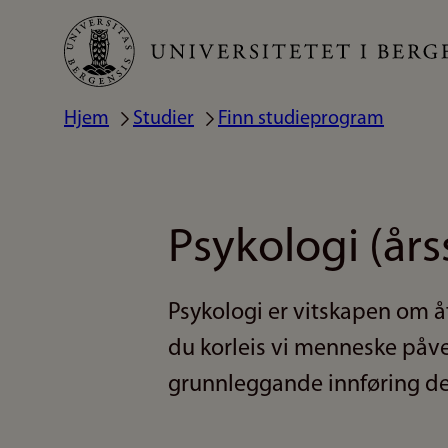
Hopp
til
hovedinnhold
Hjem
Studier
Finn studieprogram
Navigasjonssti
Psykologi (år
Psykologi er vitskapen om å
du korleis vi menneske påver
grunnleggande innføring dei