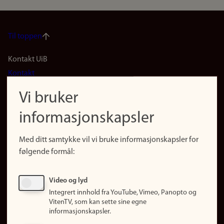
Til toppen
Footer
Kontakt UiB
Kontakt
navigation
Finn ansatte
Vi bruker
(no)
Finn forsker
informasjonskapsler
Presse
Snarveier
Med ditt samtykke vil vi bruke informasjonskapsler for
Finn studier
følgende formål:
Ledige stillinger
Sosiale medier
Video og lyd
Facebook
Integrert innhold fra YouTube, Vimeo, Panopto og
Instagram
VitenTV, som kan sette sine egne
informasjonskapsler.
LinkedIn