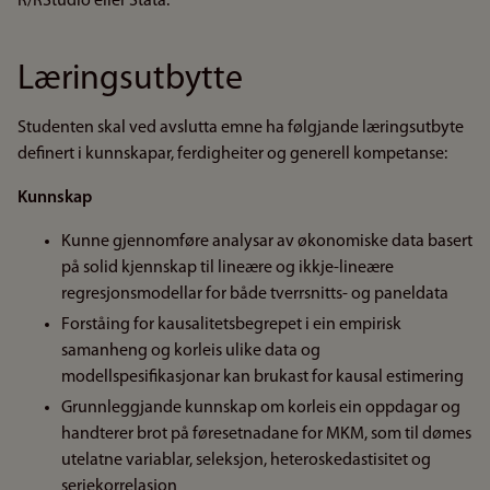
R/RStudio eller Stata.
Læringsutbytte
Studenten skal ved avslutta emne ha følgjande læringsutbyte
definert i kunnskapar, ferdigheiter og generell kompetanse:
Kunnskap
Kunne gjennomføre analysar av økonomiske data basert
på solid kjennskap til lineære og ikkje-lineære
regresjonsmodellar for både tverrsnitts- og paneldata
Forståing for kausalitetsbegrepet i ein empirisk
samanheng og korleis ulike data og
modellspesifikasjonar kan brukast for kausal estimering
Grunnleggjande kunnskap om korleis ein oppdagar og
handterer brot på føresetnadane for MKM, som til dømes
utelatne variablar, seleksjon, heteroskedastisitet og
seriekorrelasjon