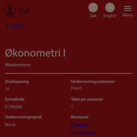
Hopp
Meny
til
Emner
Navigasjonssti
hovedinnhold
Økonometri I
Masteremne
Studiepoeng
Undervisningssemester
Haust
10
Emnekode
Talet på semester
ECON340
1
Undervisningsspråk
Ressursar
Norsk
Timeplan
Litteraturliste