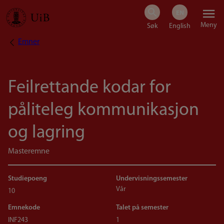
Hopp
Meny
til
Emner
Navigasjonssti
hovedinnhold
Feilrettande kodar for
påliteleg kommunikasjon
og lagring
Masteremne
Studiepoeng
Undervisningssemester
Vår
10
Emnekode
Talet på semester
INF243
1