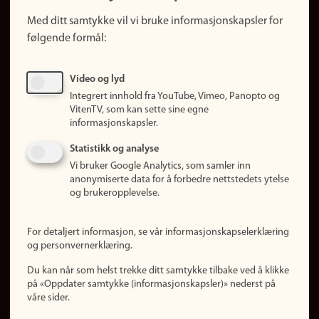
Snarveier
Med ditt samtykke vil vi bruke informasjonskapsler for
Finn studier
følgende formål:
Ledige stillinger
Sosiale medier
Video og lyd
Facebook
Integrert innhold fra YouTube, Vimeo, Panopto og
Instagram
VitenTV, som kan sette sine egne
informasjonskapsler.
LinkedIn
Snapchat
Statistikk og analyse
Om nettstedet
Vi bruker Google Analytics, som samler inn
anonymiserte data for å forbedre nettstedets ytelse
Informasjonskapsler
og brukeropplevelse.
Oppdater samtykke
(informasjonskapsler)
For detaljert informasjon, se vår informasjonskapselerklæring
Personvern
og personvernerklæring.
Tilgjengelighetserklæring
Du kan når som helst trekke ditt samtykke tilbake ved å klikke
på «Oppdater samtykke (informasjonskapsler)» nederst på
våre sider.
Logg inn