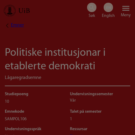
Hopp
Meny
til
Emner
Navigasjonssti
hovedinnhold
Politiske institusjonar i
etablerte demokrati
Lågaregradsemne
Studiepoeng
Undervisningssemester
Vår
10
Emnekode
Talet på semester
SAMPOL106
1
Undervisningsspråk
Ressursar