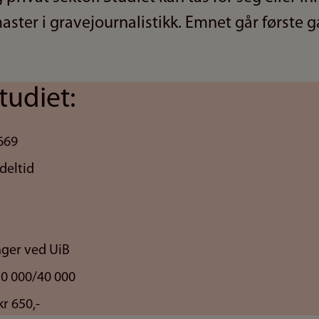
aster i gravejournalistikk. Emnet går første 
tudiet:
669
deltid
nger ved UiB
30 000/40 000
r 650,-