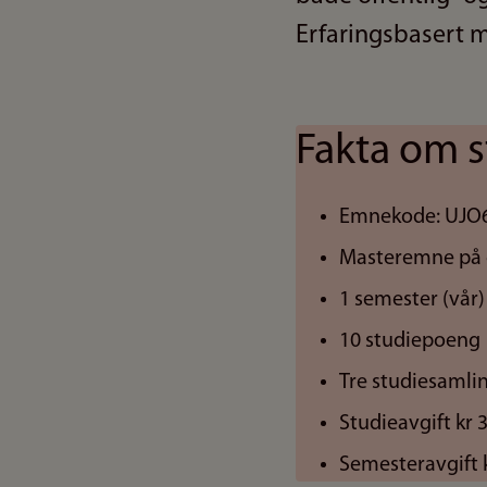
Erfaringsbasert m
Fakta om s
Emnekode: UJO
Masteremne på 
1 semester (vår)
10 studiepoeng
Tre studiesamli
Studieavgift kr 
Semesteravgift k