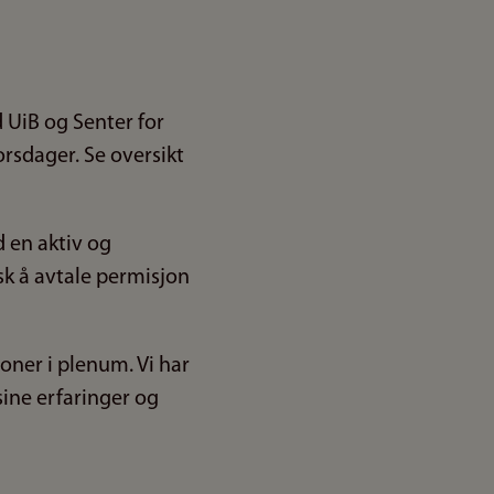
 UiB og Senter for
rsdager. Se oversikt
d en aktiv og
sk å avtale permisjon
oner i plenum. Vi har
sine erfaringer og