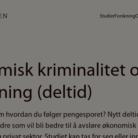
Studier
Forskning
O
isk kriminalitet 
ing (deltid)
om hvordan du følger pengesporet? Nytt delt
dre som vil bli bedre til å avsløre økonomisk 
 privat sektor. Studiet kan tas for seg eller in