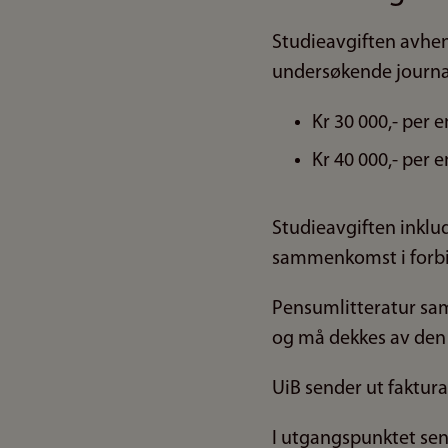
Studieavgiften avhen
undersøkende journali
Kr 30 000,- per
Kr 40 000,- per 
Studieavgiften inklud
sammenkomst i forbi
Pensumlitteratur sam
og må dekkes av den
UiB sender ut faktura
I utgangspunktet send