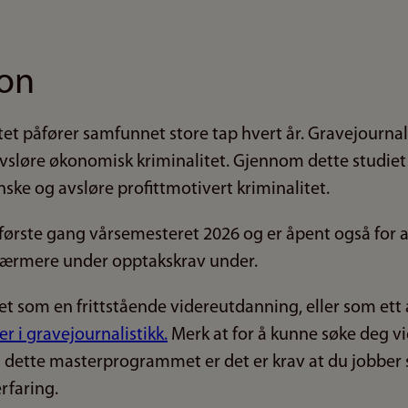
jon
t påfører samfunnet store tap hvert år. Gravejournalis
 avsløre økonomisk kriminalitet. Gjennom dette studiet
nske og avsløre profittmotivert kriminalitet.
r første gang vårsemesteret 2026 og er åpent også for
 nærmere under opptakskrav under.
et som en frittstående videreutdanning, eller som ett 
r i gravejournalistikk.
Merk at for å kunne søke deg v
dette masterprogrammet er det er krav at du jobber 
erfaring.