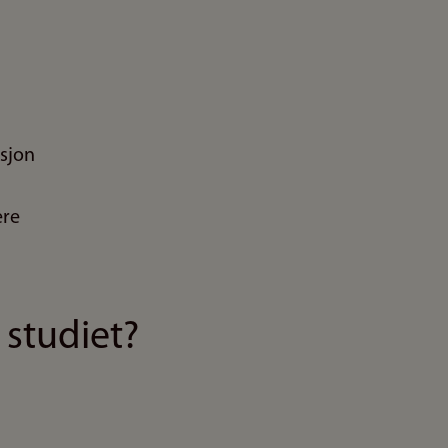
sjon
ere
 studiet?