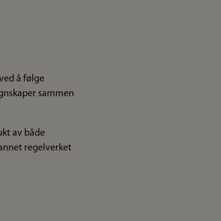
ved å følge
 regnskaper sammen
ukt av både
t annet regelverket