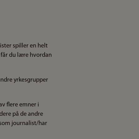
ter spiller en helt
 får du lære hvordan
 andre yrkesgrupper
av flere emner i
idere på de andre
som journalist/har