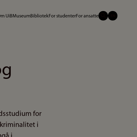
m UiB
Museum
Bibliotek
For studenter
For ansatte
og
idsstudium for
kriminalitet i
ngå i