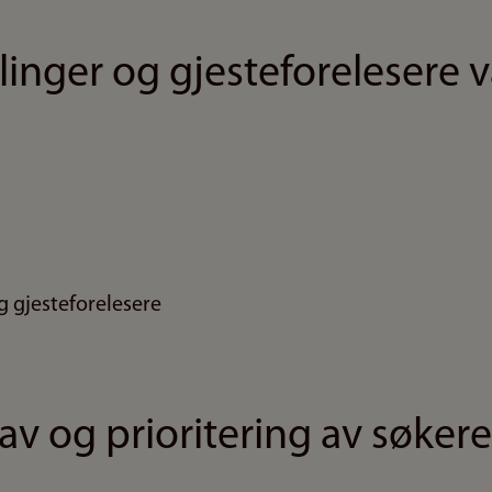
inger og gjesteforelesere 
g gjesteforelesere
v og prioritering av søkere