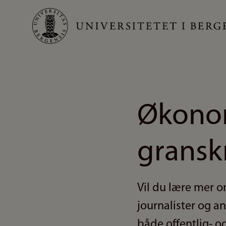
Hopp
til
hovedinnhold
Økonom
granskn
Vil du lære mer 
journalister og an
både offentlig- og