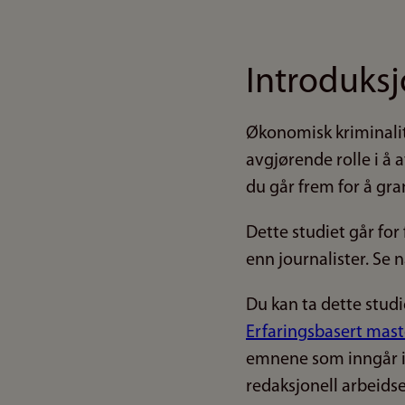
Introduks
Økonomisk kriminalite
avgjørende rolle i å
du går frem for å gra
Dette studiet går fo
enn journalister. Se
Du kan ta dette studi
Erfaringsbasert maste
emnene som inngår i 
redaksjonell arbeids