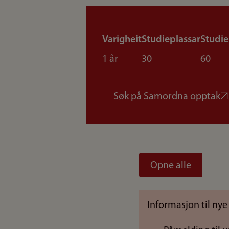
Varigheit
Studieplassar
Studi
1 år
30
60
Søk på Samordna opptak
Opne alle
Informasjon til nye