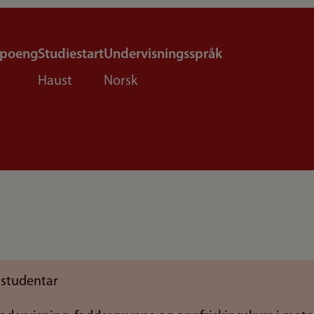
epoeng
Studiestart
Undervisningsspråk
Haust
Norsk
 studentar