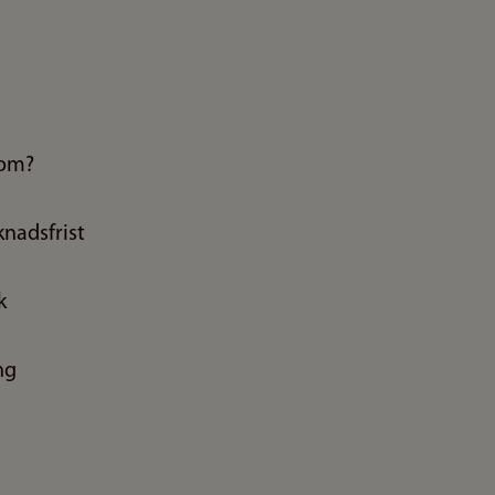
som?
nadsfrist
k
ng