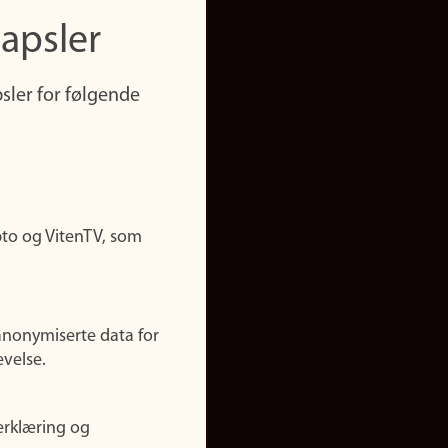
apsler
sler for følgende
pto og VitenTV, som
anonymiserte data for
evelse.
erklæring og