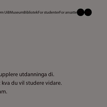
m UiB
Museum
Bibliotek
For studenter
For ansatte
 supplere utdanninga di.
 kva du vil studere vidare.
am.