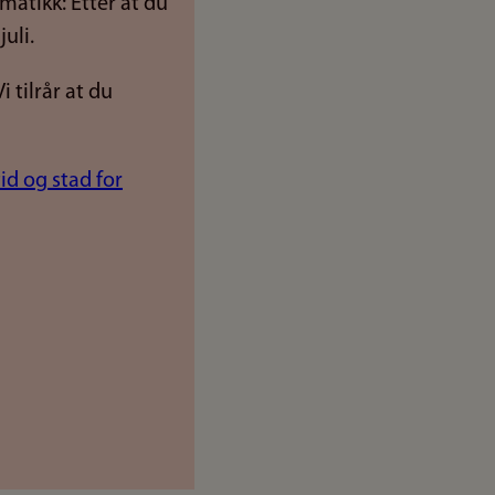
atikk: Etter at du
juli.
 tilrår at du
tid og stad for