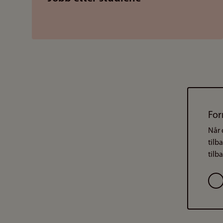
For
Når 
tilb
tilb
Val