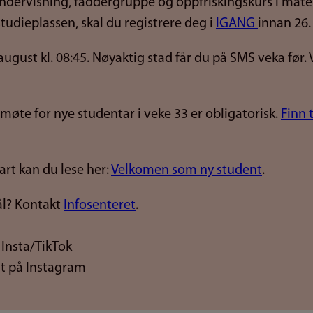
ndervisning, faddergruppe og oppfriskingskurs i matem
 studieplassen, skal du registrere deg i
IGANG
innan 26. 
gust kl. 08:45. Nøyaktig stad får du på SMS veka før. Vi
øte for nye studentar i veke 33 er obligatorisk.
Finn 
art kan du lese her:
Velkomen som ny student
.
l? Kontakt
Infosenteret
.
 Insta/TikTok
t på Instagram