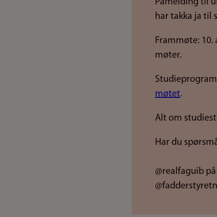
Påmelding til u
har takka ja til
Frammøte: 10. au
møter.
Studieprogramm
møtet
.
Alt om studiest
Har du spørsmå
@realfaguib på
@fadderstyretn