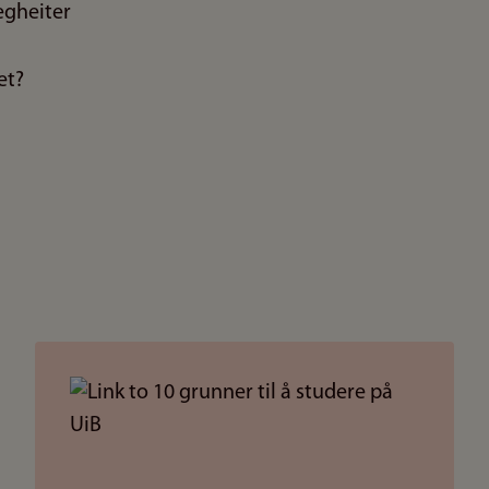
egheiter
et?