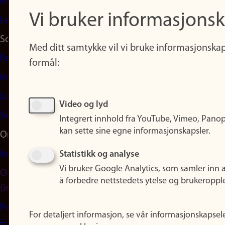
Finn studier
Vi bruker informasjonsk
Ledige stillinger
Sosiale medier
Med ditt samtykke vil vi bruke informasjonskap
Facebook
formål:
Instagram
LinkedIn
Video og lyd
Snapchat
Integrert innhold fra YouTube, Vimeo, Pano
kan sette sine egne informasjonskapsler.
Om nettstedet
Informasjonskapsler
Statistikk og analyse
Vi bruker Google Analytics, som samler inn 
Oppdater samtykke
å forbedre nettstedets ytelse og brukeroppl
(informasjonskapsler)
Personvern
For detaljert informasjon, se vår informasjonskapsel