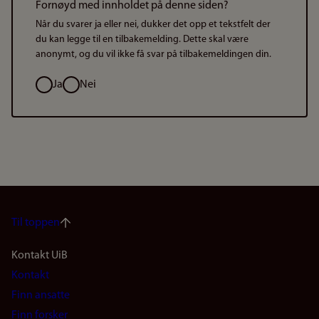
Fornøyd med innholdet på denne siden?
Når du svarer ja eller nei, dukker det opp et tekstfelt der
du kan legge til en tilbakemelding. Dette skal være
anonymt, og du vil ikke få svar på tilbakemeldingen din.
Valg
Ja
Nei
Til toppen
Footer
Kontakt UiB
Kontakt
navigation
Finn ansatte
(no)
Finn forsker