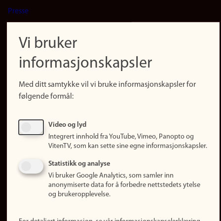
Presse
Snarveier
Finn studier
Vi bruker
Ledige stillinger
informasjonskapsler
Sosiale medier
Facebook
Med ditt samtykke vil vi bruke informasjonskapsler for
Instagram
følgende formål:
LinkedIn
Snapchat
Video og lyd
Om nettstedet
Integrert innhold fra YouTube, Vimeo, Panopto og
VitenTV, som kan sette sine egne informasjonskapsler.
Informasjonskapsler
Oppdater samtykke
Statistikk og analyse
(informasjonskapsler)
Vi bruker Google Analytics, som samler inn
anonymiserte data for å forbedre nettstedets ytelse
Personvern
og brukeropplevelse.
Tilgjengelighetserklæring