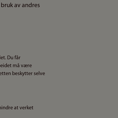
g bruk av andres
et. Du får
rbeidet må være
retten beskytter selve
 hindre at verket