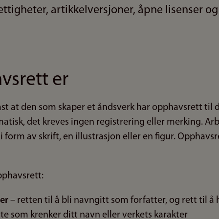
ttigheter, artikkelversjoner, åpne lisenser o
srett er
st at den som skaper et åndsverk har opphavsrett til d
tisk, det kreves ingen registrering eller merking. A
i form av skrift, en illustrasjon eller en figur. Opphavs
pphavsrett:
ter
– retten til å bli navngitt som forfatter, og rett til å
e som krenker ditt navn eller verkets karakter