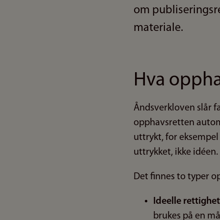
om publiseringsre
materiale.
Hva opphav
Åndsverkloven slår fa
opphavsretten automa
uttrykt, for eksempel 
uttrykket, ikke idéen.
Det finnes to typer o
Ideelle rettighe
brukes på en måt