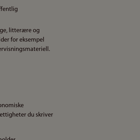
ffentlig
ge, litterære og
elder for eksempel
rvisningsmateriell.
økonomiske
rettigheter du skriver
eholder