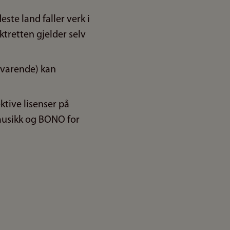
este land faller verk i
ktretten gjelder selv
svarende) kan
ktive lisenser på
musikk og BONO for