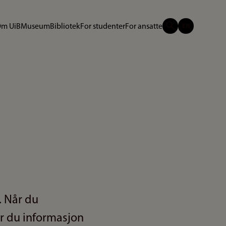
m UiB
Museum
Bibliotek
For studenter
For ansatte
. Når du
ner du informasjon