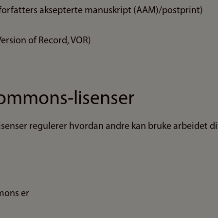
(forfatters aksepterte manuskript (AAM)/postprint)
Version of Record, VOR)
Commons-lisenser
enser regulerer hvordan andre kan bruke arbeidet dit
mons er