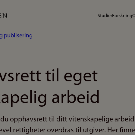
Studier
Forskning
O
g publisering
rett til eget
kapelig arbeid
 du opphavsrett til ditt vitenskapelige arbeid
evel rettigheter overdras til utgiver. Her fin