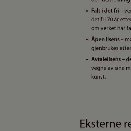
Falt i det fri
– ver
det fri 70 år ett
om verket har falt
Åpen lisens
– ma
gjenbrukes etter 
Avtalelisens
– de
vegne av sine m
kunst.
Eksterne r