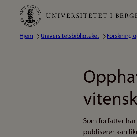
Hopp
til
hovedinnhold
Hjem
Universitetsbiblioteket
Forskning o
Navigasjonssti
Opphavs
vitens
Som forfatter har
publiserer kan lik