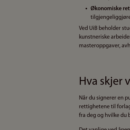
Økonomiske ret
tilgjengeliggjør
Ved UiB beholder stu
kunstneriske arbeider
masteroppgaver, avha
Hva skjer 
Når du signerer en p
rettighetene til forla
fra deg og hvilke du 
Det vanlige ved åpen 