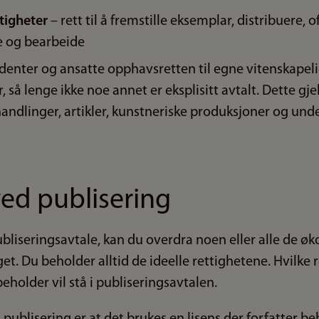
tigheter
– rett til å fremstille eksemplar, distribuere, o
e og bearbeide
denter og ansatte opphavsretten til egne vitenskapeli
, så lenge ikke noe annet er eksplisitt avtalt. Dette gj
ndlinger, artikler, kunstneriske produksjoner og unde
ved publisering
ubliseringsavtale, kan du overdra noen eller alle de 
get. Du beholder alltid de ideelle rettighetene. Hvilke 
beholder vil stå i publiseringsavtalen.
publisering er at det brukes en lisens der forfatter b