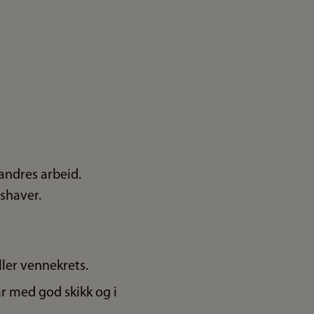
andres arbeid.
tshaver.
eller vennekrets.
ar med god skikk og i