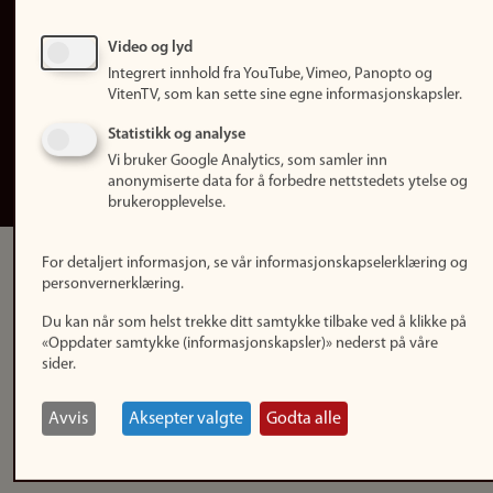
Personvern
Tilgjengelighetserklæring
Video og lyd
Integrert innhold fra YouTube, Vimeo, Panopto og
Logg inn
VitenTV, som kan sette sine egne informasjonskapsler.
Rediger din ansattside
Statistikk og analyse
Vi bruker Google Analytics, som samler inn
English
anonymiserte data for å forbedre nettstedets ytelse og
brukeropplevelse.
For detaljert informasjon, se vår informasjonskapselerklæring og
personvernerklæring.
Du kan når som helst trekke ditt samtykke tilbake ved å klikke på
«Oppdater samtykke (informasjonskapsler)» nederst på våre
sider.
Avvis
Aksepter valgte
Godta alle