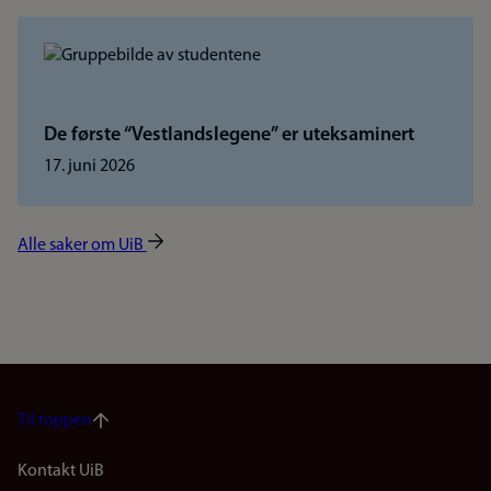
De første “Vestlandslegene” er uteksaminert
17. juni 2026
Alle saker om UiB
Til toppen
Footer
Kontakt UiB