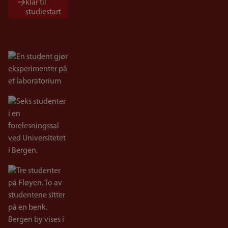
klar til
studiestart
Bilde
Bilde
Bilde