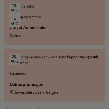
10. 
AUG.
Foredrag og samtaler
14. 
AUG.
UiB på Arendalsuka
Sted:
Arendal
28. 
AUG.
Seremonier
Doktorpromosjon
Sted:
Universitetsaulaen i Bergen