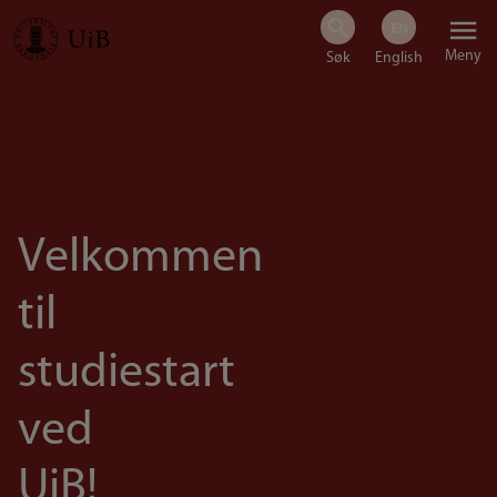
Hopp
Meny
til
hovedinnhold
Velkommen
til
studiestart
ved
UiB!