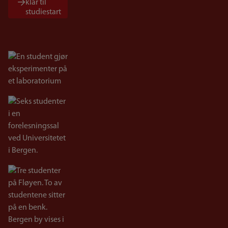
klar til
studiestart
Bilde
Bilde
Bilde