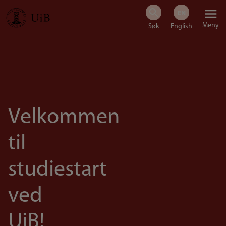
Hopp
Meny
til
hovedinnhold
Velkommen
til
studiestart
ved
UiB!