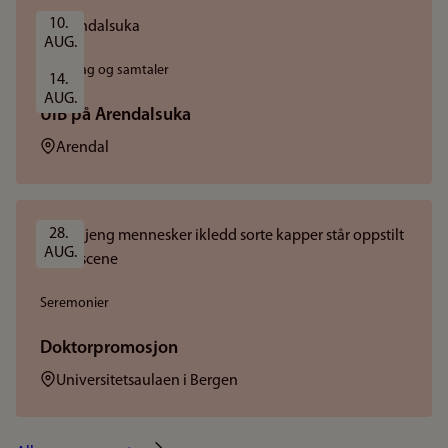
10. 
AUG.
Foredrag og samtaler
14. 
AUG.
UiB på Arendalsuka
Sted:
Arendal
28. 
AUG.
Seremonier
Doktorpromosjon
Sted:
Universitetsaulaen i Bergen