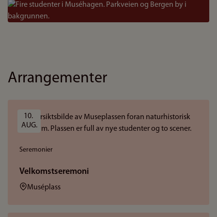
Bilde
Arrangementer
10. 
AUG.
Seremonier
Velkomstseremoni
Sted:
Muséplass