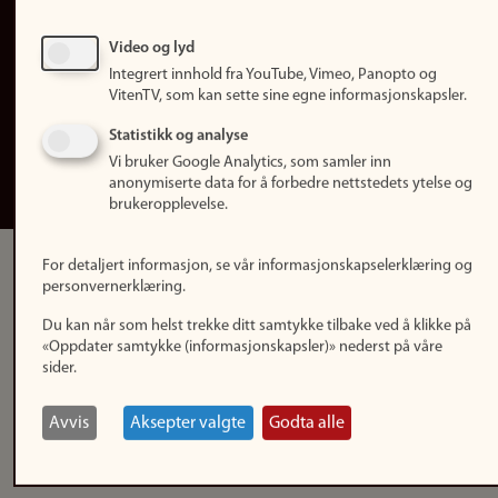
Personvern
Tilgjengelighetserklæring
Video og lyd
Integrert innhold fra YouTube, Vimeo, Panopto og
Logg inn
VitenTV, som kan sette sine egne informasjonskapsler.
Rediger din ansattside
Statistikk og analyse
Vi bruker Google Analytics, som samler inn
English
anonymiserte data for å forbedre nettstedets ytelse og
brukeropplevelse.
For detaljert informasjon, se vår informasjonskapselerklæring og
personvernerklæring.
Du kan når som helst trekke ditt samtykke tilbake ved å klikke på
«Oppdater samtykke (informasjonskapsler)» nederst på våre
sider.
Avvis
Aksepter valgte
Godta alle