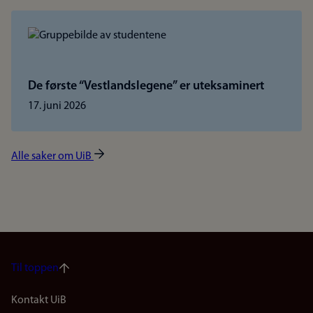
De første “Vestlandslegene” er uteksaminert
17. juni 2026
Alle saker om UiB
Til toppen
Footer
Kontakt UiB