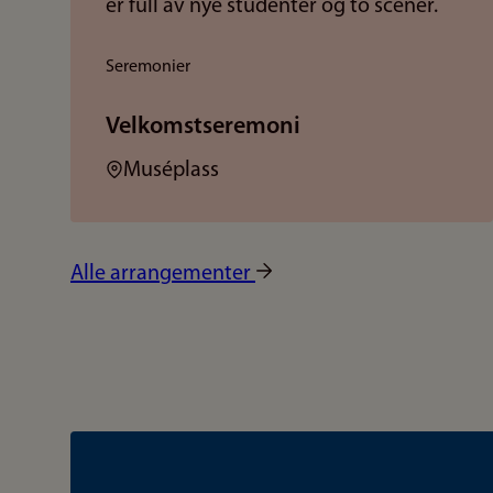
Seremonier
Velkomstseremoni
Sted:
Muséplass
Alle arrangementer