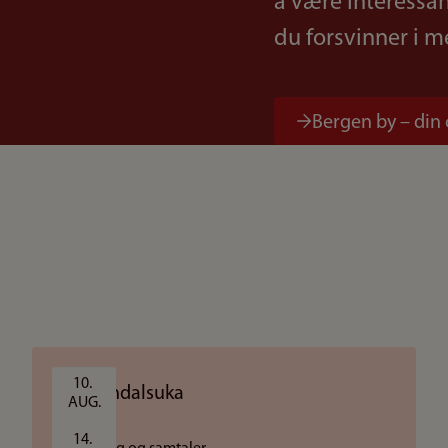
å være interessan
du forsvinner i 
Bergen by – din
10. 
AUG.
14. 