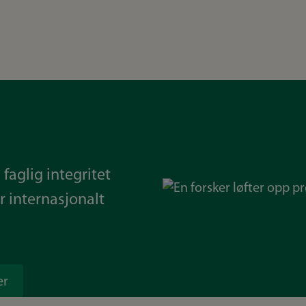
 faglig integritet
Bilde
r internasjonalt
er