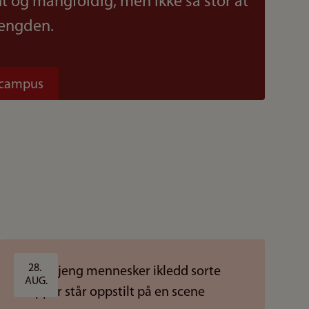
t og mangfoldig, men ikke så stor at
mengden.
 campus
28. 
AUG.