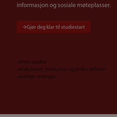
informasjon og sosiale møteplasser.
Gjør deg klar til studiestart
Finn studier
Fakulteter, institutter og andre enheter
Ledige stillinger