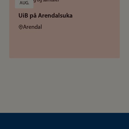
Foredrag og samtaler
AUG.
UiB på Arendalsuka
Sted:
Arendal