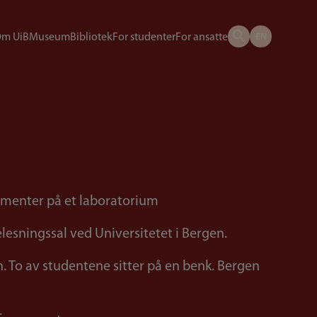
m UiB
Museum
Bibliotek
For studenter
For ansatte