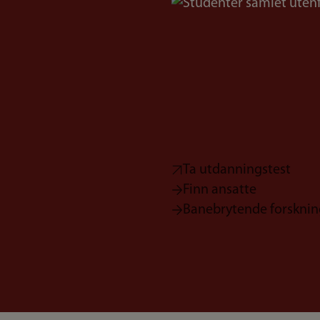
Bilde
Ta utdanningstest
Finn ansatte
Banebrytende forsknin