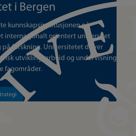
tet i Bergen
ste kunnskapsinstitusjonen på
et internasjonalt orientert universitet
 på forskning. Universitetet driver
erisk utviklingsarbeid og undervisning
e fagområder.
trategi