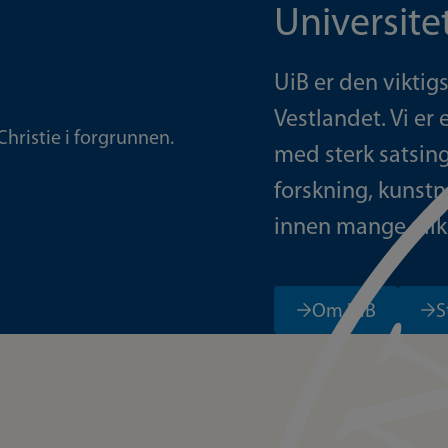
Universite
UiB er den viktig
Vestlandet. Vi er 
med sterk satsing
forskning, kunstn
innen mange ulik
Om UiB
S