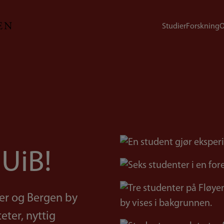
Studier
Forskning
O
Bilde
 UiB!
Bilde
Bilde
ter og Bergen by
eter, nyttig