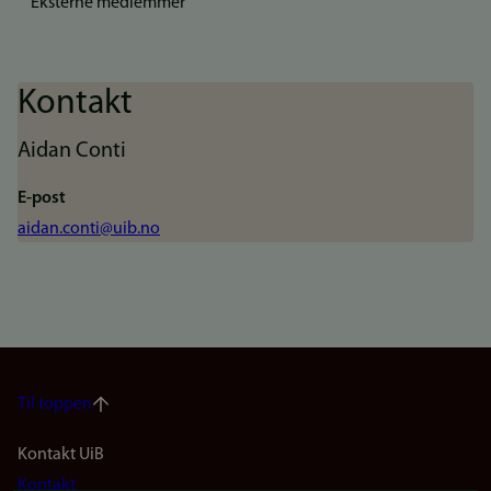
Eksterne medlemmer
Kontakt
Aidan Conti
E-post
aidan.conti@uib.no
Til toppen
Footer
Kontakt UiB
Kontakt