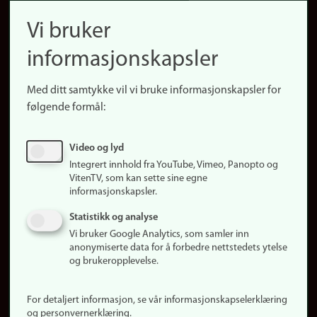
navigation
Finn ansatte
Vi bruker
(no)
Finn forsker
informasjonskapsler
Presse
Snarveier
Med ditt samtykke vil vi bruke informasjonskapsler for
Finn studier
følgende formål:
Ledige stillinger
Sosiale medier
Video og lyd
Facebook
Integrert innhold fra YouTube, Vimeo, Panopto og
Instagram
VitenTV, som kan sette sine egne
informasjonskapsler.
LinkedIn
Snapchat
Statistikk og analyse
Om nettstedet
Vi bruker Google Analytics, som samler inn
anonymiserte data for å forbedre nettstedets ytelse
Informasjonskapsler
og brukeropplevelse.
Oppdater samtykke
(informasjonskapsler)
For detaljert informasjon, se vår informasjonskapselerklæring
Personvern
og personvernerklæring.