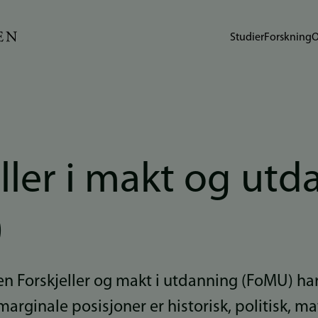
Studier
Forskning
O
ller i makt og ut
)
n Forskjeller og makt i utdanning (FoMU) ha
arginale posisjoner er historisk, politisk, mat