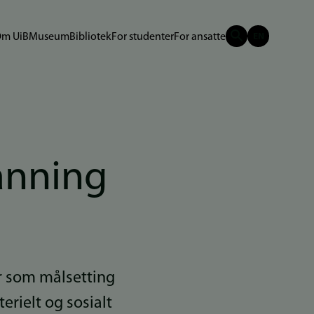
m UiB
Museum
Bibliotek
For studenter
For ansatte
danning
r som målsetting
erielt og sosialt