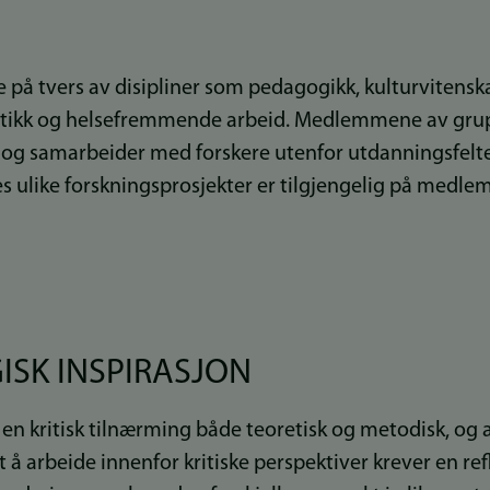
 på tvers av disipliner som pedagogikk, kulturvitensk
istikk og helsefremmende arbeid. Medlemmene av grup
g og samarbeider med forskere utenfor utdanningsfelt
like forskningsprosjekter er tilgjengelig på medle
SK INSPIRASJON
en kritisk tilnærming både teoretisk og metodisk, og a
t å arbeide innenfor kritiske perspektiver krever en ref