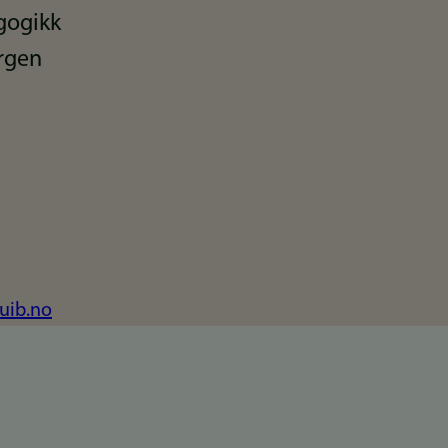
agogikk
ergen
uib.no