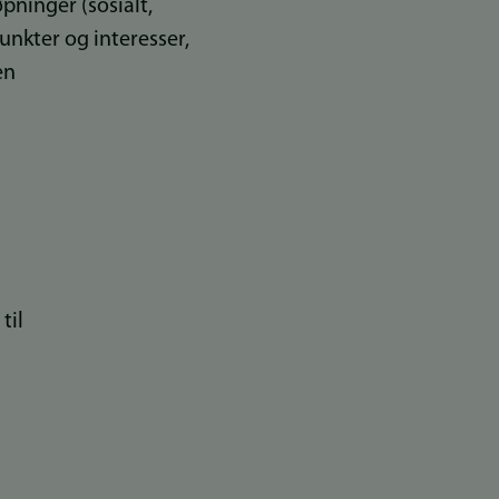
pninger (sosialt,
unkter og interesser,
en
til