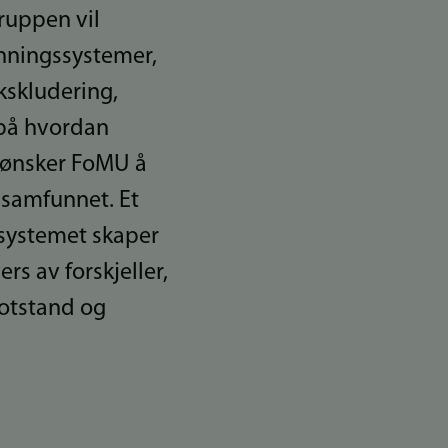
Gruppen vil
anningssystemer,
ekskludering,
 på hvordan
, ønsker FoMU å
i samfunnet. Et
ssystemet skaper
rs av forskjeller,
motstand og