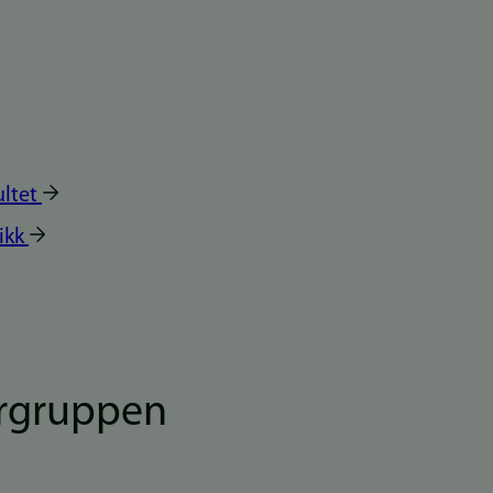
ultet
ikk
rgruppen