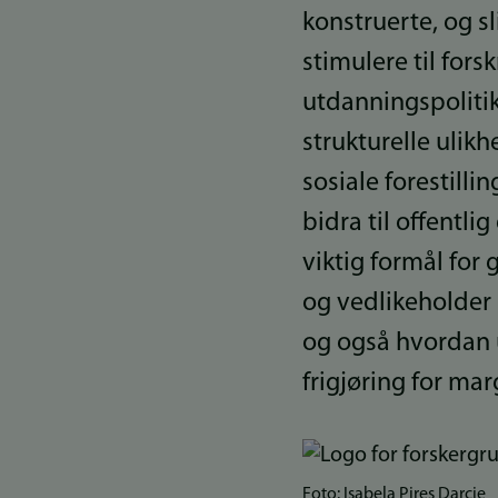
konstruerte, og sl
stimulere til for
utdanningspolitikk
strukturelle uli
sosiale forestill
bidra til offentl
viktig formål for
og vedlikeholder u
og også hvordan 
frigjøring for mar
Bilde
Foto: Isabela Pires Darcie