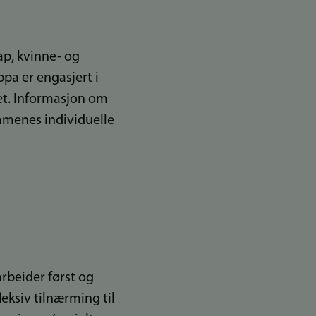
ap, kvinne- og
pa er engasjert i
et. Informasjon om
mmenes individuelle
rbeider først og
leksiv tilnærming til