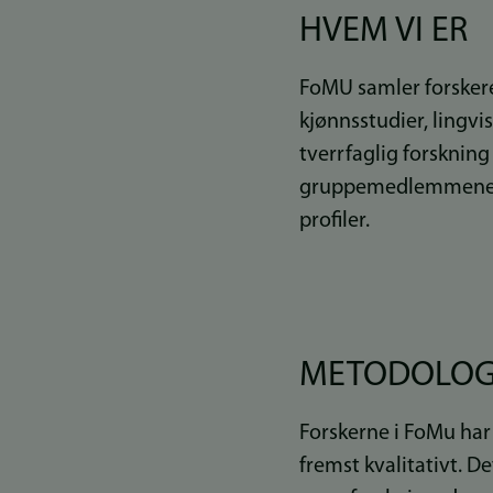
HVEM VI ER
FoMU samler forskere
kjønnsstudier, lingv
tverrfaglig forsknin
gruppemedlemmenes u
profiler.
METODOLOGI
Forskerne i FoMu har 
fremst kvalitativt. De