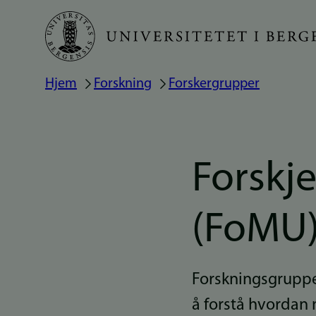
Hopp
til
hovedinnhold
Hjem
Forskning
Forskergrupper
Navigasjonssti
Forskje
(FoMU
Forskningsgruppe
å forstå hvordan m