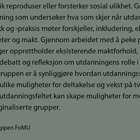
ik reproduser eller forsterker sosial ulikhet. 
skning som undersøker hva som skjer når utd
 og -praksis møter forskjeller, inkludering, 
kheter og makt. Gjennom arbeidet med å peke
inger opprettholder eksisterende maktforhold
ig debatt og refleksjon om utdanningens rolle 
 gruppen er å synliggjøre hvordan utdanning
like muligheter for deltakelse og vekst på tve
utdanningsfeltet kan skape muligheter for 
ginaliserte grupper.