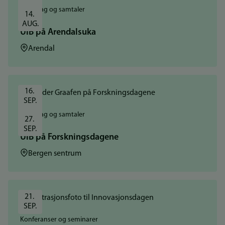
Foredrag og samtaler
14. 
AUG.
UiB på Arendalsuka
Sted:
Arendal
16. 
SEP.
Foredrag og samtaler
27. 
SEP.
UiB på Forskningsdagene
Sted:
Bergen sentrum
21. 
SEP.
Konferanser og seminarer