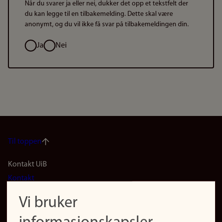
Når du svarer ja eller nei, dukker det opp et tekstfelt der
du kan legge til en tilbakemelding. Dette skal være
anonymt, og du vil ikke få svar på tilbakemeldingen din.
Valg
Ja
Nei
Til toppen
Footer
Kontakt UiB
Kontakt
navigation
Finn ansatte
Vi bruker
(no)
Finn forsker
Presse