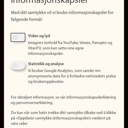
informasjonskapsler
Snarveier
Med ditt samtykke vil vi bruke informasjonskapsler for
Finn studier
følgende formål:
Ledige stillinger
Sosiale medier
Video og lyd
Facebook
Integrert innhold fra YouTube, Vimeo, Panopto og
Instagram
VitenTV, som kan sette sine egne
informasjonskapsler.
LinkedIn
Snapchat
Statistikk og analyse
Om nettstedet
Vi bruker Google Analytics, som samler inn
anonymiserte data for å forbedre nettstedets ytelse
Informasjonskapsler
og brukeropplevelse.
Oppdater samtykke
(informasjonskapsler)
For detaljert informasjon, se vår informasjonskapselerklæring
Personvern
og personvernerklæring.
Tilgjengelighetserklæring
Du kan når som helst trekke ditt samtykke tilbake ved å klikke
på «Oppdater samtykke (informasjonskapsler)» nederst på
våre sider.
Logg inn