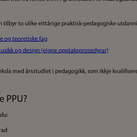
n tilbyr to ulike eittårige praktisk-pedagogiske utdanni
e og teoretiske fag
musikk og design (eigne opptaksprosedyrar)
eksla med årsstudiet i pedagogikk, som ikkje kvalifisere
ke PPU?
 du:
grad