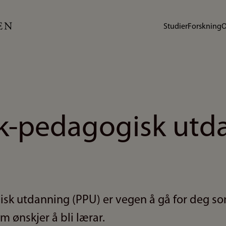
Studier
Forskning
O
sk-pedagogisk utd
sk utdanning (PPU) er vegen å gå for deg som
 ønskjer å bli lærar.