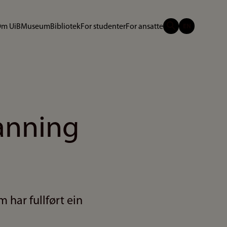
m UiB
Museum
Bibliotek
For studenter
For ansatte
anning
 har fullført ein