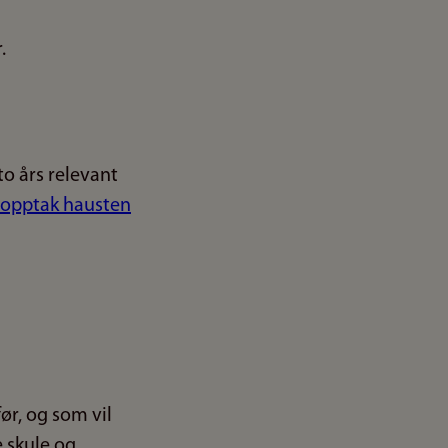
to års relevant
d opptak hausten
ør, og som vil
e skule og