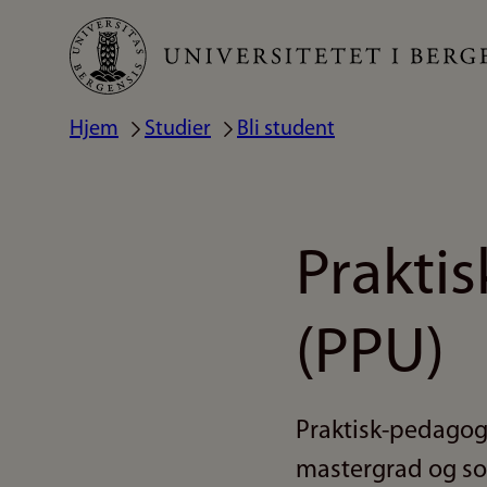
Hopp
til
hovedinnhold
Hjem
Studier
Bli student
Navigasjonssti
Prakti
(PPU)
Praktisk-pedagogi
mastergrad og som