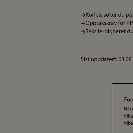
Korleis søker du p
Opptakskrav for P
Seks ferdigheter du
Sist oppdatert: 03.08
For
Når 
tilb
tilb