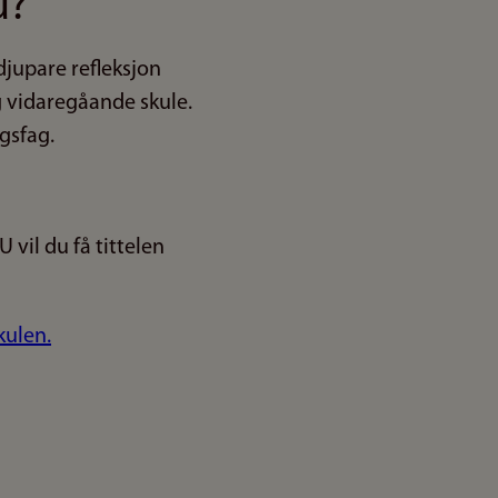
u?
djupare refleksjon
g vidaregåande skule.
gsfag.
 vil du få tittelen
kulen.