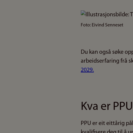
Bilde
Foto: Eivind Senneset
Du kan også søke oppt
arbeidserfaring frå s
2029.
Kva er PPU
PPU er eit eittårig p
kvalifisere deg til å