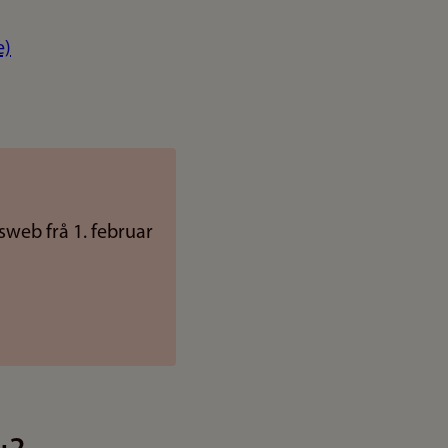
e)
sweb frå 1. februar