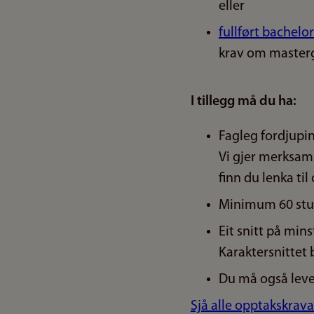
eller
fullført bachelo
krav om masterg
I tillegg må du ha:
Fagleg fordjupin
Vi gjer merksam p
finn du lenka til 
Minimum 60 stud
Eit snitt på min
Karaktersnittet 
Du må også lever
Sjå alle opptakskrava