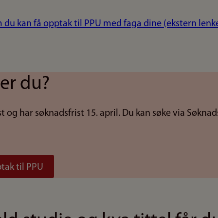
 du kan få opptak til PPU med faga dine (ekstern lenk
ker du?
t og har søknadsfrist 15. april. Du kan søke via Søknad
tak til PPU