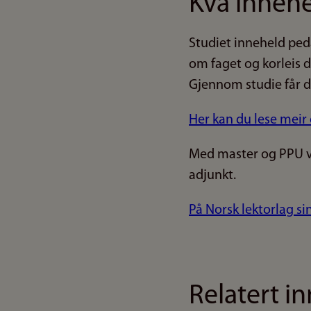
Kva innehel
Studiet inneheld peda
om faget og korleis 
Gjennom studie får d
Her kan du lese meir
Med master og PPU vil
adjunkt.
På Norsk lektorlag sin
Relatert i