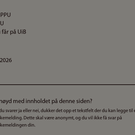
å PPU
PU
 får på UiB
.2026
nøyd med innholdet på denne siden?
du svarer ja eller nei, dukker det opp et tekstfelt der du kan legge til
akemelding. Dette skal være anonymt, og du vil ikke få svar på
akemeldingen din.