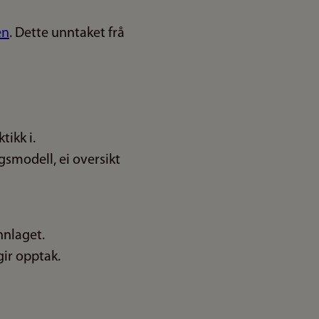
en
. Dette unntaket frå
tikk i.
agsmodell, ei oversikt
nnlaget.
gir opptak.