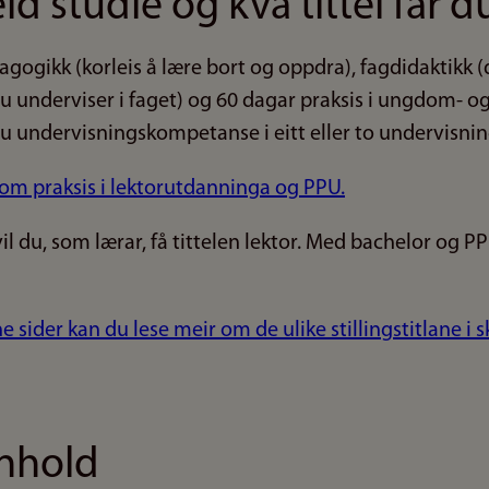
d studie og kva tittel får d
gogikk (korleis å lære bort og oppdra), fagdidaktikk (
du underviser i faget) og 60 dagar praksis i ungdom- o
u undervisningskompetanse i eitt eller to undervisnin
 om praksis i lektorutdanninga og PPU.
 du, som lærar, få tittelen lektor. Med bachelor og PPU
e sider kan du lese meir om de ulike stillingstitlane i s
nnhold