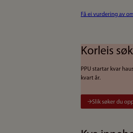
Få ei vurdering av om
Korleis sø
PPU startar kvar haus
kvart år.
Slik søker du opp