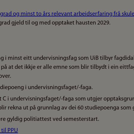
rgrad og minst to års relevant arbeidserfaring frå skul
rad gjeld til og med opptaket hausten 2029.
g i minst eitt undervisningsfag som UiB tilbyr fagdidak
å at det ikkje er alle emne som blir tilbydt i ein eittf
over.
iepoeng i undervisningsfaget/-faga.
st C i undervisningsfaget/-faga som utgjer opptaksgru
blir rekna ut på grunnlag av dei 60 studiepoenga som 
e gyldig politiattest ved semesterstart.
 til PPU