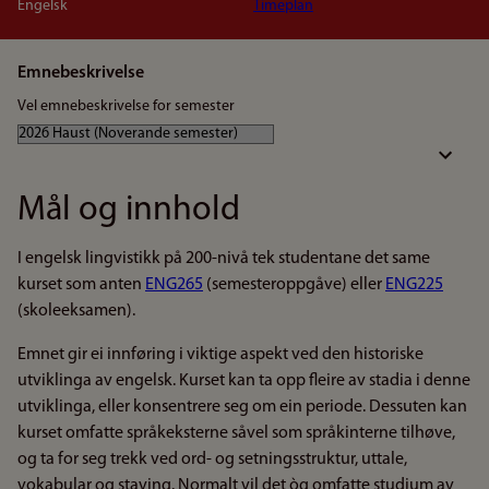
Engelsk
Timeplan
Emnebeskrivelse
Vel emnebeskrivelse for semester
Mål og innhold
I engelsk lingvistikk på 200-nivå tek studentane det same
kurset som anten
ENG265
(semesteroppgåve) eller
ENG225
(skoleeksamen).
Emnet gir ei innføring i viktige aspekt ved den historiske
utviklinga av engelsk. Kurset kan ta opp fleire av stadia i denne
utviklinga, eller konsentrere seg om ein periode. Dessuten kan
kurset omfatte språkeksterne såvel som språkinterne tilhøve,
og ta for seg trekk ved ord- og setningsstruktur, uttale,
vokabular og staving. Normalt vil det òg omfatte studium av