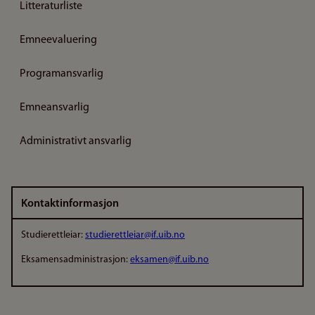
Litteraturliste
Emneevaluering
Programansvarlig
Emneansvarlig
Administrativt ansvarlig
Kontaktinformasjon
Studierettleiar:
studierettleiar@if.uib.no
Eksamensadministrasjon:
eksamen@if.uib.no