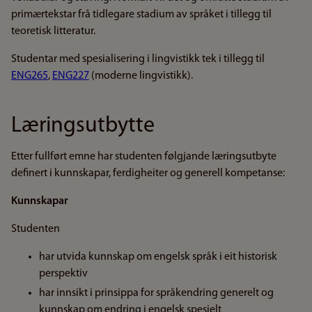
primærtekstar frå tidlegare stadium av språket i tillegg til
teoretisk litteratur.
Studentar med spesialisering i lingvistikk tek i tillegg til
ENG265
,
ENG227
(moderne lingvistikk).
Læringsutbytte
Etter fullført emne har studenten følgjande læringsutbyte
definert i kunnskapar, ferdigheiter og generell kompetanse:
Kunnskapar
Studenten
har utvida kunnskap om engelsk språk i eit historisk
perspektiv
har innsikt i prinsippa for språkendring generelt og
kunnskap om endring i engelsk spesielt