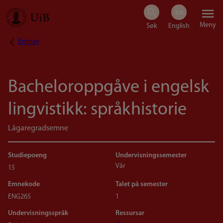
Hopp
Meny
til
Emner
Navigasjonssti
hovedinnhold
Bacheloroppgåve i engelsk
lingvistikk: språkhistorie
Lågaregradsemne
Studiepoeng
Undervisningssemester
Vår
15
Emnekode
Talet på semester
ENG265
1
Undervisningsspråk
Ressursar