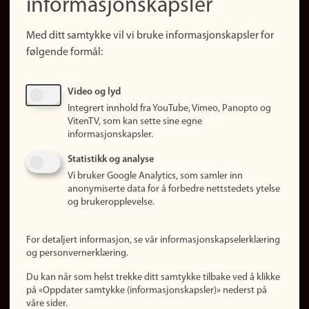
informasjonskapsler
Presse
Snarveier
Med ditt samtykke vil vi bruke informasjonskapsler for
Finn studier
følgende formål:
Ledige stillinger
Sosiale medier
Video og lyd
Facebook
Integrert innhold fra YouTube, Vimeo, Panopto og
Instagram
VitenTV, som kan sette sine egne
informasjonskapsler.
LinkedIn
Snapchat
Statistikk og analyse
Om nettstedet
Vi bruker Google Analytics, som samler inn
anonymiserte data for å forbedre nettstedets ytelse
Informasjonskapsler
og brukeropplevelse.
Oppdater samtykke
(informasjonskapsler)
For detaljert informasjon, se vår informasjonskapselerklæring
Personvern
og personvernerklæring.
Tilgjengelighetserklæring
Du kan når som helst trekke ditt samtykke tilbake ved å klikke
på «Oppdater samtykke (informasjonskapsler)» nederst på
våre sider.
Logg inn