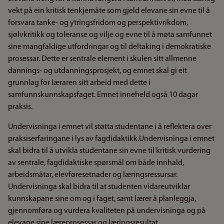
vekt på ein kritisk tenkjemåte som gjeld elevane sin evne til å
forsvara tanke- og ytringsfridom og perspektivrikdom,
sjølvkritikk og toleranse og vilje og evne til å møta samfunnet
sine mangfaldige utfordringar og til deltaking i demokratiske
prosessar. Dette er sentrale element i skulen sitt allmenne
dannings- og utdanningsprosjekt, og emnet skal gi eit
grunnlag for læraren sitt arbeid med dette i
samfunnskunnskapsfaget. Emnet inneheld også 10 dagar
praksis.
Undervisninga i emnet vil støtta studentane i å reflektera over
praksiserfaringane i lys av fagdidaktikk.Undervisninga i emnet
skal bidra til å utvikla studentane sin evne til kritisk vurdering
av sentrale, fagdidaktiske spørsmål om både innhald,
arbeidsmåtar, elevføresetnader og læringsressursar.
Undervisninga skal bidra til at studenten vidareutviklar
kunnskapane sine om og i faget, samt lærer å planleggja,
gjennomføra og vurdera kvaliteten på undervisninga og på
elevane sine læreprosessar og læringsresultat.