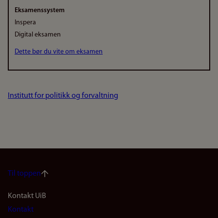
Eksamenssystem
Inspera
Digital eksamen
Dette bør du vite om eksamen
Institutt for politikk og forvaltning
Til toppen
Footer
Kontakt UiB
Kontakt