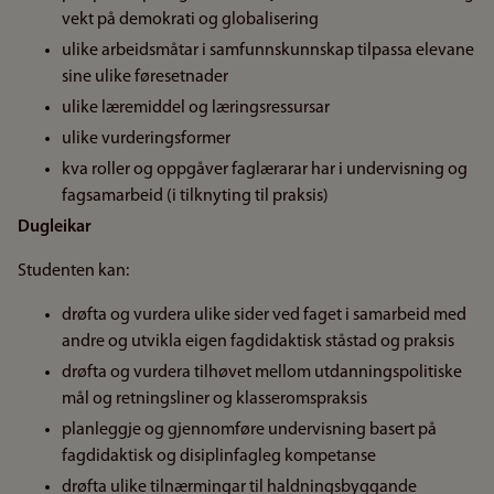
vekt på demokrati og globalisering
ulike arbeidsmåtar i samfunnskunnskap tilpassa elevane
sine ulike føresetnader
ulike læremiddel og læringsressursar
ulike vurderingsformer
kva roller og oppgåver faglærarar har i undervisning og
fagsamarbeid (i tilknyting til praksis)
Dugleikar
Studenten kan:
drøfta og vurdera ulike sider ved faget i samarbeid med
andre og utvikla eigen fagdidaktisk ståstad og praksis
drøfta og vurdera tilhøvet mellom utdanningspolitiske
mål og retningsliner og klasseromspraksis
planleggje og gjennomføre undervisning basert på
fagdidaktisk og disiplinfagleg kompetanse
drøfta ulike tilnærmingar til haldningsbyggande