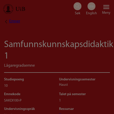
Hopp
Meny
til
Emner
Navigasjonssti
hovedinnhold
Samfunnskunnskapsdidaktik
1
Lågaregradsemne
Studiepoeng
Undervisningssemester
Haust
10
Emnekode
Talet på semester
SAKDI100-P
1
Undervisningsspråk
Ressursar