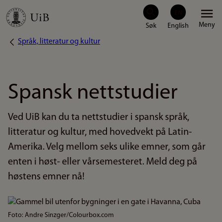
Hopp
Meny
til
Språk, litteratur og kultur
Navigasjonssti
hovedinnhold
Spansk nettstudier
Ved UiB kan du ta nettstudier i spansk språk,
litteratur og kultur, med hovedvekt på Latin-
Amerika. Velg mellom seks ulike emner, som går
enten i høst- eller vårsemesteret. Meld deg på
høstens emner nå!
Bilde
Foto: Andre Sinzger/Colourbox.com