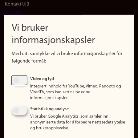
Footer
Kontakt UiB
Kontakt
navigation
Finn ansatte
Vi bruker
(no)
Finn forsker
informasjonskapsler
Presse
Snarveier
Med ditt samtykke vil vi bruke informasjonskapsler for
Finn studier
følgende formål:
Ledige stillinger
Sosiale medier
Video og lyd
Facebook
Integrert innhold fra YouTube, Vimeo, Panopto og
Instagram
VitenTV, som kan sette sine egne
informasjonskapsler.
LinkedIn
Snapchat
Statistikk og analyse
Om nettstedet
Vi bruker Google Analytics, som samler inn
anonymiserte data for å forbedre nettstedets ytelse
Informasjonskapsler
og brukeropplevelse.
Oppdater samtykke