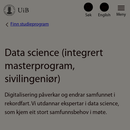
Hopp
Meny
til
Finn studieprogram
Navigasjonssti
hovedinnhold
Data science (integrert
masterprogram,
sivilingeniør)
Digitalisering påverkar og endrar samfunnet i
rekordfart. Vi utdannar ekspertar i data science,
som kjem eit stort samfunnsbehov i møte.