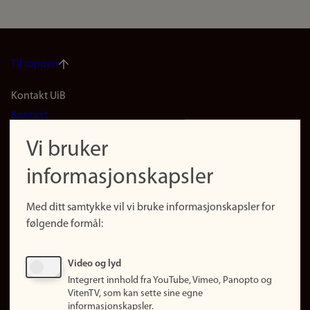
Til toppen
Footer
Kontakt UiB
Kontakt
navigation
Finn ansatte
Vi bruker
(no)
Finn forsker
informasjonskapsler
Presse
Snarveier
Med ditt samtykke vil vi bruke informasjonskapsler for
Finn studier
følgende formål:
Ledige stillinger
Sosiale medier
Video og lyd
Facebook
Integrert innhold fra YouTube, Vimeo, Panopto og
Instagram
VitenTV, som kan sette sine egne
informasjonskapsler.
LinkedIn