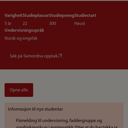
Varigheit
Studieplassar
Studiepoeng
Studiestart
5 år
22
300
Haust
Undervisningsspråk
Norsk og engelsk
Søk på Samordna opptak
Opne alle
Informasjon til nye studentar
Påmelding til undervisning, faddergruppe og
oppfriskingskurs i matematikk: Etter at du har takka ja