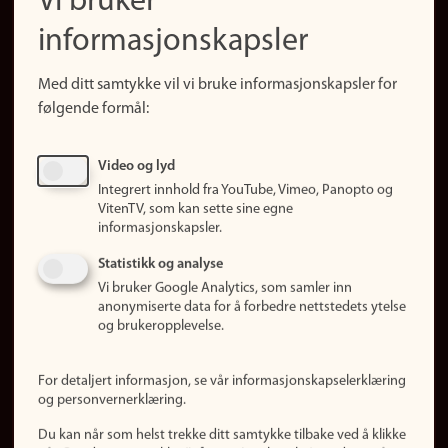
Vi bruker
(no)
Finn forsker
informasjonskapsler
Presse
Snarveier
Med ditt samtykke vil vi bruke informasjonskapsler for
Finn studier
følgende formål:
Ledige stillinger
Sosiale medier
Video og lyd
Facebook
Integrert innhold fra YouTube, Vimeo, Panopto og
Instagram
VitenTV, som kan sette sine egne
informasjonskapsler.
LinkedIn
Snapchat
Statistikk og analyse
Om nettstedet
Vi bruker Google Analytics, som samler inn
anonymiserte data for å forbedre nettstedets ytelse
Informasjonskapsler
og brukeropplevelse.
Oppdater samtykke
(informasjonskapsler)
For detaljert informasjon, se vår informasjonskapselerklæring
Personvern
og personvernerklæring.
Tilgjengelighetserklæring
Du kan når som helst trekke ditt samtykke tilbake ved å klikke