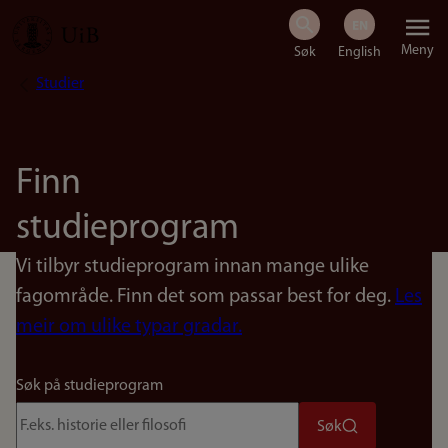
Hopp
Meny
til
Studier
Navigasjonssti
hovedinnhold
Finn
studieprogram
Vi tilbyr studieprogram innan mange ulike
fagområde. Finn det som passar best for deg.
Les
meir om ulike typar gradar.
Søk på studieprogram
Søk