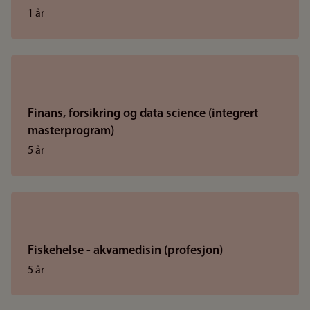
1 år
Finans, forsikring og data science (integrert
masterprogram)
5 år
Fiskehelse - akvamedisin (profesjon)
5 år