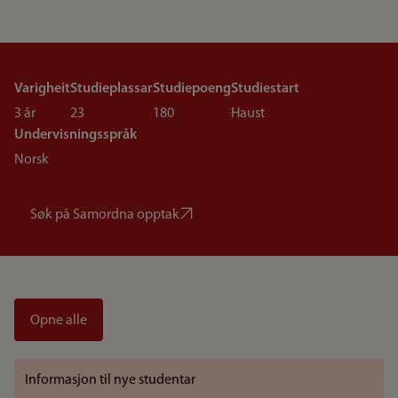
Varigheit
Studieplassar
Studiepoeng
Studiestart
3 år
23
180
Haust
Undervisningsspråk
Norsk
Søk på Samordna opptak
Opne alle
Informasjon til nye studentar