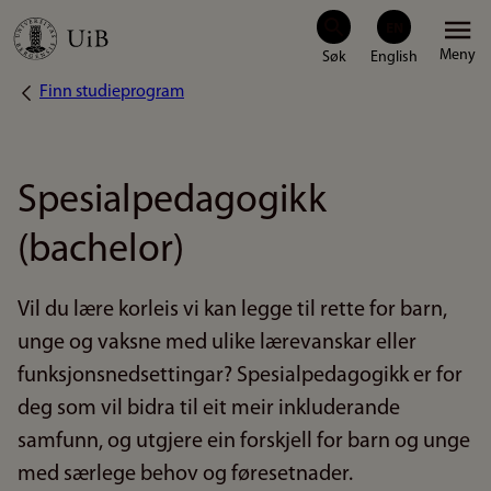
Hopp
Meny
til
Finn studieprogram
Navigasjonssti
hovedinnhold
Spesialpedagogikk
(bachelor)
Vil du lære korleis vi kan legge til rette for barn,
unge og vaksne med ulike lærevanskar eller
funksjonsnedsettingar? Spesialpedagogikk er for
deg som vil bidra til eit meir inkluderande
samfunn, og utgjere ein forskjell for barn og unge
med særlege behov og føresetnader.