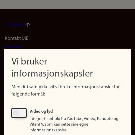
Til toppen
Footer
Kontakt UiB
Kontakt
navigation
Finn ansatte
Vi bruker
(no)
Finn forsker
informasjonskapsler
Presse
Snarveier
Med ditt samtykke vil vi bruke informasjonskapsler for
Finn studier
følgende formål:
Ledige stillinger
Sosiale medier
Video og lyd
Facebook
Integrert innhold fra YouTube, Vimeo, Panopto og
Instagram
VitenTV, som kan sette sine egne
informasjonskapsler.
LinkedIn