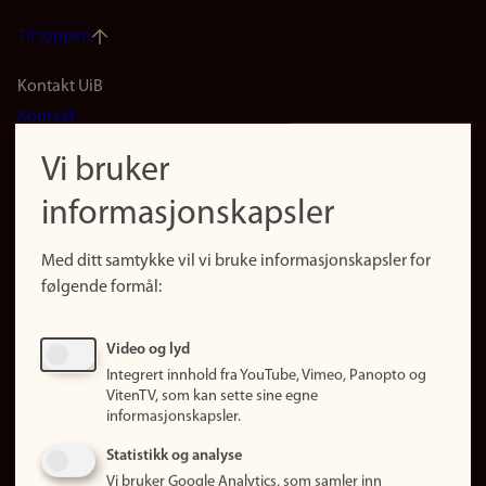
Til toppen
Footer
Kontakt UiB
Kontakt
navigation
Finn ansatte
Vi bruker
(no)
Finn forsker
informasjonskapsler
Presse
Snarveier
Med ditt samtykke vil vi bruke informasjonskapsler for
Finn studier
følgende formål:
Ledige stillinger
Sosiale medier
Video og lyd
Facebook
Integrert innhold fra YouTube, Vimeo, Panopto og
Instagram
VitenTV, som kan sette sine egne
informasjonskapsler.
LinkedIn
Snapchat
Statistikk og analyse
Om nettstedet
Vi bruker Google Analytics, som samler inn