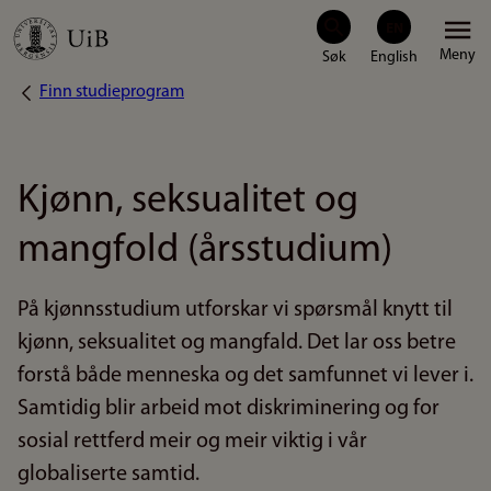
Hopp
Meny
til
Finn studieprogram
Navigasjonssti
hovedinnhold
Kjønn, seksualitet og
mangfold (årsstudium)
På kjønnsstudium utforskar vi spørsmål knytt til
kjønn, seksualitet og mangfald. Det lar oss betre
forstå både menneska og det samfunnet vi lever i.
Samtidig blir arbeid mot diskriminering og for
sosial rettferd meir og meir viktig i vår
globaliserte samtid.