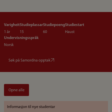
Varigheit
Studieplassar
Studiepoeng
Studiestart
1 år
15
60
Haust
Undervisningsspråk
Norsk
Søk på Samordna opptak
Opne alle
Informasjon til nye studentar