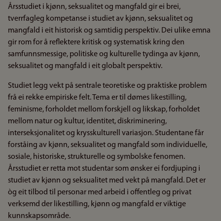
Årsstudiet i kjønn, seksualitet og mangfald gir ei brei,
tverrfagleg kompetanse i studiet av kjønn, seksualitet og
mangfald i eit historisk og samtidig perspektiv. Dei ulike emna
gir rom for å reflektere kritisk og systematisk kring den
samfunnsmessige, politiske og kulturelle tydinga av kjønn,
seksualitet og mangfald i eit globalt perspektiv.
Studiet legg vekt på sentrale teoretiske og praktiske problem
frå ei rekke empiriske felt. Tema er til dømes likestilling,
feminisme, forholdet mellom forskjell og likskap, forholdet
mellom natur og kultur, identitet, diskriminering,
interseksjonalitet og krysskulturell variasjon. Studentane får
forståing av kjønn, seksualitet og mangfald som individuelle,
sosiale, historiske, strukturelle og symbolske fenomen.
Årsstudiet er retta mot studentar som ønsker ei fordjuping i
studiet av kjønn og seksualitet med vekt på mangfald. Det er
òg eit tilbod til personar med arbeid i offentleg og privat
verksemd der likestilling, kjønn og mangfald er viktige
kunnskapsområde.