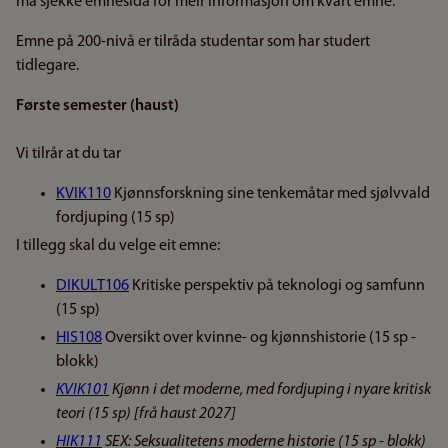
må sjekke emnesida for meir informasjon om kvart emne.
Emne på 200-nivå er tilråda studentar som har studert
tidlegare.
Første semester (haust)
Vi tilrår at du tar
KVIK110
Kjønnsforskning sine tenkemåtar med sjølvvald
fordjuping (15 sp)
I tillegg skal du velge eit emne:
DIKULT106
Kritiske perspektiv på teknologi og samfunn
(15 sp)
HIS108
Oversikt over kvinne- og kjønnshistorie (15 sp -
blokk)
KVIK101
Kjønn i det moderne, med fordjuping i nyare kritisk
teori (15 sp) [frå haust 2027]
HIK111
SEX: Seksualitetens moderne historie (15 sp - blokk)