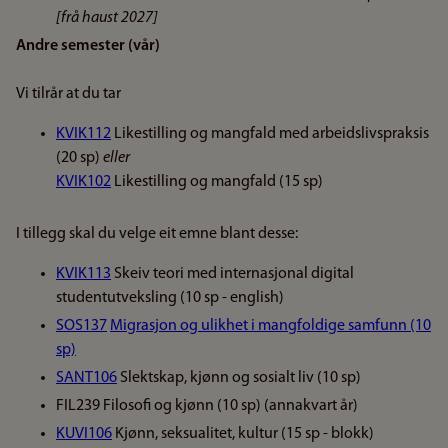
[frå haust 2027]
Andre semester (vår)
Vi tilrår at du tar
KVIK112
Likestilling og mangfald med arbeidslivspraksis
(20 sp)
eller
KVIK102
Likestilling og mangfald (15 sp)
I tillegg skal du velge eit emne blant desse:
KVIK113
Skeiv teori med internasjonal digital
studentutveksling (10 sp - english)
SOS137
Migrasjon og ulikhet i mangfoldige samfunn (10
sp)
SANT106
Slektskap, kjønn og sosialt liv (10 sp)
FIL239 Filosofi og kjønn (10 sp) (annakvart år)
KUVI106
Kjønn, seksualitet, kultur (15 sp - blokk)