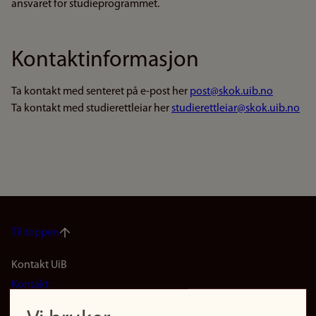
ansvaret for studieprogrammet.
Kontaktinformasjon
Ta kontakt med senteret på e-post her
post@skok.uib.no
Ta kontakt med studierettleiar her
studierettleiar@skok.uib.no
Til toppen
Footer
Kontakt UiB
Kontakt
navigation
Finn ansatte