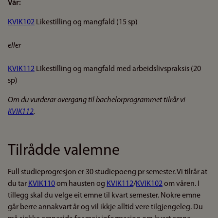
Vår:
KVIK102
Likestilling og mangfald (15 sp)
eller
KVIK112
LIkestilling og mangfald med arbeidslivspraksis (20
sp)
Om du vurderar overgang til bachelorprogrammet tilrår vi
KVIK112
.
Tilrådde valemne
Full studieprogresjon er 30 studiepoeng pr semester. Vi tilrår at
du tar
KVIK110
om hausten og
KVIK112
/
KVIK102
om våren. I
tillegg skal du velge eit emne til kvart semester. Nokre emne
går berre annakvart år og vil ikkje alltid vere tilgjengeleg. Du