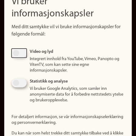
Vi bruker
(no)
Finn forsker
informasjonskapsler
Presse
Snarveier
Med ditt samtykke vil vi bruke informasjonskapsler for
Finn studier
følgende formål:
Ledige stillinger
Sosiale medier
Video og lyd
Facebook
Integrert innhold fra YouTube, Vimeo, Panopto og
Instagram
VitenTV, som kan sette sine egne
informasjonskapsler.
LinkedIn
Snapchat
Statistikk og analyse
Om nettstedet
Vi bruker Google Analytics, som samler inn
anonymiserte data for å forbedre nettstedets ytelse
Informasjonskapsler
og brukeropplevelse.
Oppdater samtykke
(informasjonskapsler)
For detaljert informasjon, se vår informasjonskapselerklæring
Personvern
og personvernerklæring.
Tilgjengelighetserklæring
Du kan når som helst trekke ditt samtykke tilbake ved å klikke