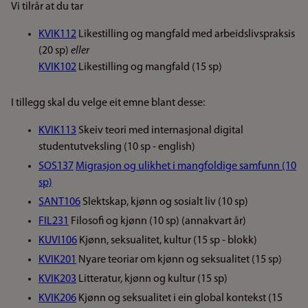
Vi tilrår at du tar
KVIK112
Likestilling og mangfald med arbeidslivspraksis
(20 sp)
eller
KVIK102
Likestilling og mangfald (15 sp)
I tillegg skal du velge eit emne blant desse:
KVIK113
Skeiv teori med internasjonal digital
studentutveksling (10 sp - english)
SOS137
Migrasjon og ulikhet i mangfoldige samfunn (10
sp)
SANT106
Slektskap, kjønn og sosialt liv (10 sp)
FIL231
Filosofi og kjønn (10 sp) (annakvart år)
KUVI106
Kjønn, seksualitet, kultur (15 sp - blokk)
KVIK201
Nyare teoriar om kjønn og seksualitet (15 sp)
KVIK203
Litteratur, kjønn og kultur (15 sp)
KVIK206
Kjønn og seksualitet i ein global kontekst (15