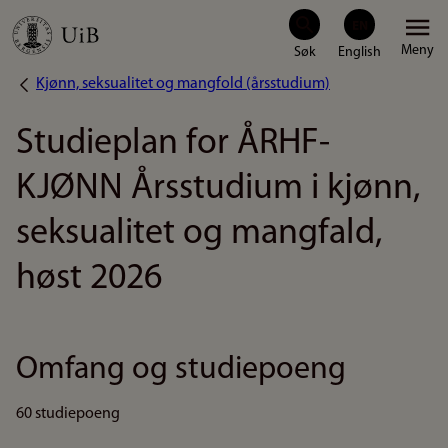
Hopp
Meny
til
Kjønn, seksualitet og mangfold (årsstudium)
Navigasjonssti
hovedinnhold
Studieplan for ÅRHF-
KJØNN Årsstudium i kjønn,
seksualitet og mangfald,
høst 2026
Omfang og studiepoeng
60 studiepoeng