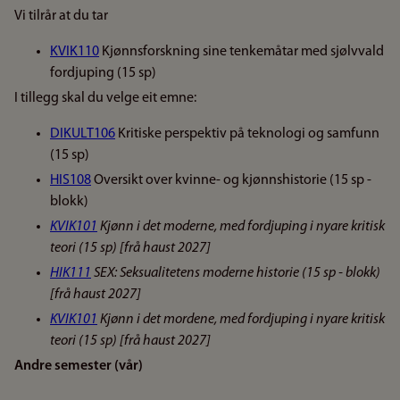
Vi tilrår at du tar
KVIK110
Kjønnsforskning sine tenkemåtar med sjølvvald
fordjuping (15 sp)
I tillegg skal du velge eit emne:
DIKULT106
Kritiske perspektiv på teknologi og samfunn
(15 sp)
HIS108
Oversikt over kvinne- og kjønnshistorie (15 sp -
blokk)
KVIK101
Kjønn i det moderne, med fordjuping i nyare kritisk
teori (15 sp) [frå haust 2027]
HIK111
SEX: Seksualitetens moderne historie (15 sp - blokk)
[frå haust 2027]
KVIK101
Kjønn i det mordene, med fordjuping i nyare kritisk
teori (15 sp) [frå haust 2027]
Andre semester (vår)