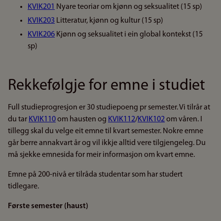
KVIK201
Nyare teoriar om kjønn og seksualitet (15 sp)
KVIK203
Litteratur, kjønn og kultur (15 sp)
KVIK206
Kjønn og seksualitet i ein global kontekst (15
sp)
Rekkefølgje for emne i studiet
Full studieprogresjon er 30 studiepoeng pr semester. Vi tilrår at
du tar
KVIK110
om hausten og
KVIK112
/
KVIK102
om våren. I
tillegg skal du velge eit emne til kvart semester. Nokre emne
går berre annakvart år og vil ikkje alltid vere tilgjengeleg. Du
må sjekke emnesida for meir informasjon om kvart emne.
Emne på 200-nivå er tilråda studentar som har studert
tidlegare.
Første semester (haust)