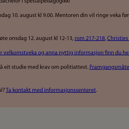
bachelor i spesialpedagogikk!
ag 10. august kl 9.00. Mentoren din vil ringe veka fø
te onsdag 12. august kl 12-13,
rom 217-218
,
Christies
 velkomstveka og anna nyttig informasjon finn du he
på eit studie med krav om politiattest.
Framgangsmåte f
ål?
Ta kontakt med informasjonssenteret
.