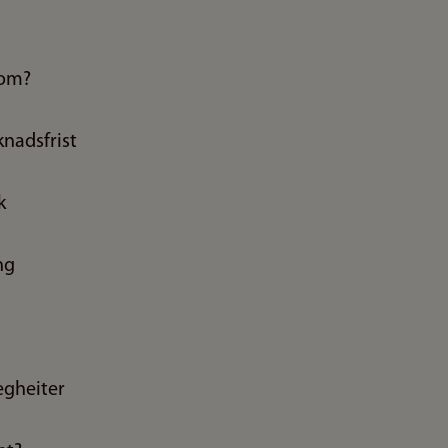
som?
nadsfrist
k
ng
egheiter