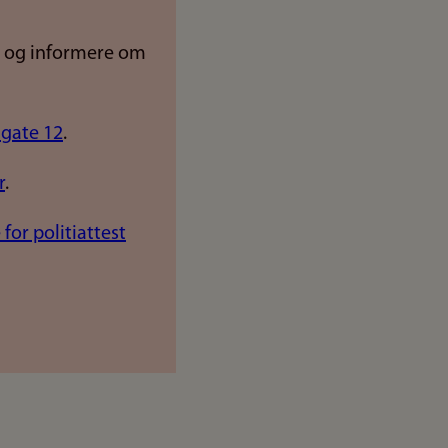
r og informere om
 gate 12
.
r
.
or politiattest