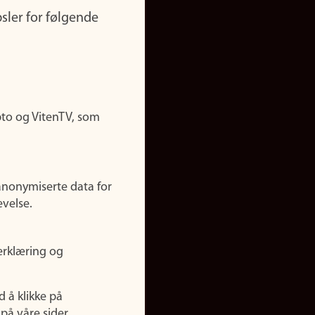
sler for følgende
pto og VitenTV, som
anonymiserte data for
evelse.
erklæring og
d å klikke på
på våre sider.