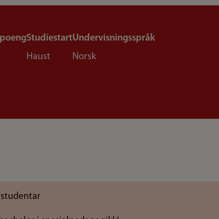
epoeng
Studiestart
Undervisningsspråk
Haust
Norsk
 studentar