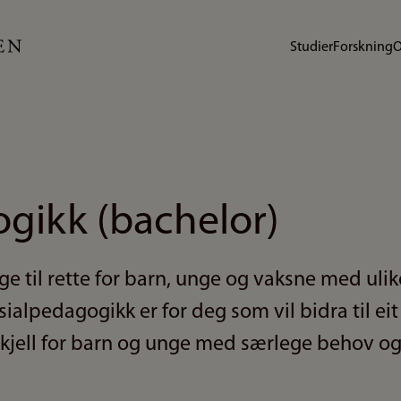
Studier
Forskning
O
gikk (bachelor)
gge til rette for barn, unge og vaksne med uli
ialpedagogikk er for deg som vil bidra til ei
skjell for barn og unge med særlege behov og