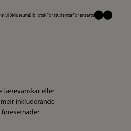
m UiB
Museum
Bibliotek
For studenter
For ansatte
ke lærevanskar eller
t meir inkluderande
 føresetnader.