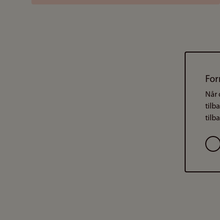
For
Når 
tilb
tilb
Val