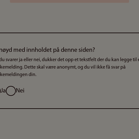
nøyd med innholdet på denne siden?
du svarer ja eller nei, dukker det opp et tekstfelt der du kan legge til
akemelding. Dette skal være anonymt, og du vil ikke få svar på
akemeldingen din.
g
Ja
Nei