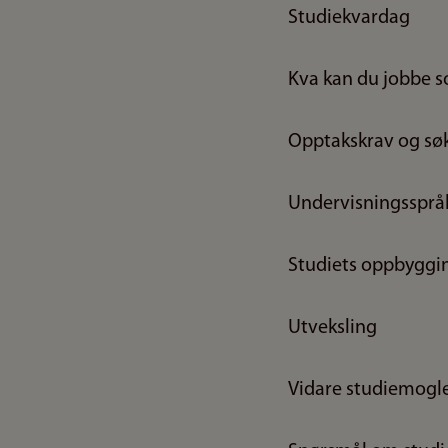
Studiekvardag
Kva kan du jobbe 
Opptakskrav og søk
Undervisningssprå
Studiets oppbyggi
Utveksling
Vidare studiemogl