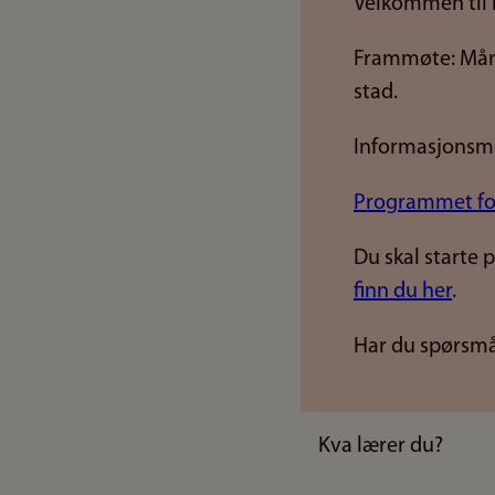
Velkommen til 
Frammøte: Månd
stad.
Informasjonsmø
Programmet for
Du skal starte 
finn du her
.
Har du spørsm
Kva lærer du?