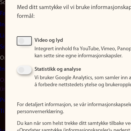
Sosiale medier
Med ditt samtykke vil vi bruke informasjonskap
Facebook
formål:
Instagram
LinkedIn
Video og lyd
Snapchat
Integrert innhold fra YouTube, Vimeo, Pano
kan sette sine egne informasjonskapsler.
Om nettstedet
Informasjonskapsler
Statistikk og analyse
Vi bruker Google Analytics, som samler inn 
Oppdater samtykke
å forbedre nettstedets ytelse og brukeroppl
(informasjonskapsler)
Personvern
For detaljert informasjon, se vår informasjonskapsel
Tilgjengelighetserklæring
personvernerklæring.
Du kan når som helst trekke ditt samtykke tilbake ve
«Oppdater samtykke (informasjonskapsler)» nederst 