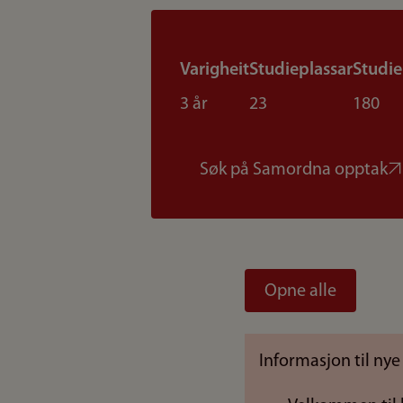
Varigheit
Studieplassar
Studi
3 år
23
180
Søk på Samordna opptak
Opne alle
Informasjon til nye