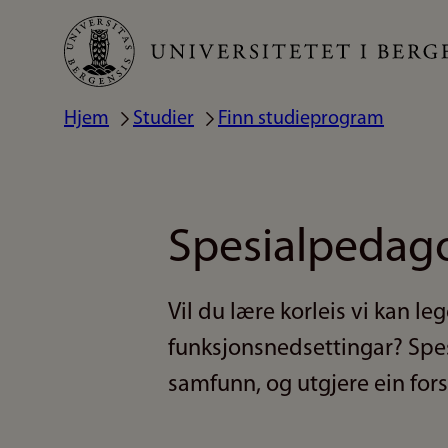
Hopp
til
hovedinnhold
Hjem
Studier
Finn studieprogram
Navigasjonssti
Spesialpedago
Vil du lære korleis vi kan le
funksjonsnedsettingar? Spes
samfunn, og utgjere ein for