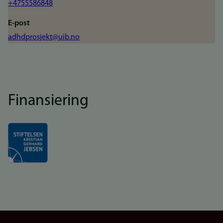
+4755586848
E-post
adhdprosjekt@uib.no
Finansiering