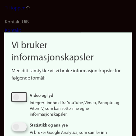
Til toppen
Footer
Kontakt UiB
Kontakt
navigation
Finn ansatte
Vi bruker
(no)
Finn forsker
informasjonskapsler
Presse
Snarveier
Med ditt samtykke vil vi bruke informasjonskapsler for
Finn studier
følgende formål:
Ledige stillinger
Sosiale medier
Video og lyd
Facebook
Integrert innhold fra YouTube, Vimeo, Panopto og
Instagram
VitenTV, som kan sette sine egne
informasjonskapsler.
LinkedIn
Snapchat
Statistikk og analyse
Om nettstedet
Vi bruker Google Analytics, som samler inn