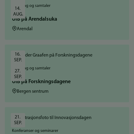
Foredrag og samtaler
14. 
AUG.
UiB på Arendalsuka
Sted:
Arendal
16. 
SEP.
Foredrag og samtaler
27. 
SEP.
UiB på Forskningsdagene
Sted:
Bergen sentrum
21. 
SEP.
Konferanser og seminarer