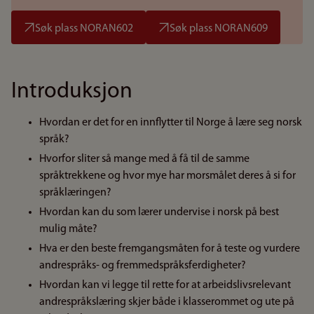
Søk plass NORAN602
Søk plass NORAN609
Introduksjon
Hvordan er det for en innflytter til Norge å lære seg norsk
språk?
Hvorfor sliter så mange med å få til de samme
språktrekkene og hvor mye har morsmålet deres å si for
språklæringen?
Hvordan kan du som lærer undervise i norsk på best
mulig måte?
Hva er den beste fremgangsmåten for å teste og vurdere
andrespråks- og fremmedspråksferdigheter?
Hvordan kan vi legge til rette for at arbeidslivsrelevant
andrespråkslæring skjer både i klasserommet og ute på