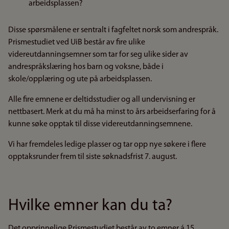
arbeidsplassen?
Disse spørsmålene er sentralt i fagfeltet norsk som andrespråk.
Prismestudiet ved UiB består av fire ulike
videreutdanningsemner som tar for seg ulike sider av
andrespråkslæring hos barn og voksne, både i
skole/opplæring og ute på arbeidsplassen.
Alle fire emnene er deltidsstudier og all undervisning er
nettbasert. Merk at du må ha minst to års arbeidserfaring for å
kunne søke opptak til disse videreutdanningsemnene.
Vi har fremdeles ledige plasser og tar opp nye søkere i flere
opptaksrunder frem til siste søknadsfrist 7. august.
Hvilke emner kan du ta?
Det opprinnelige Prismestudiet består av to emner á 15