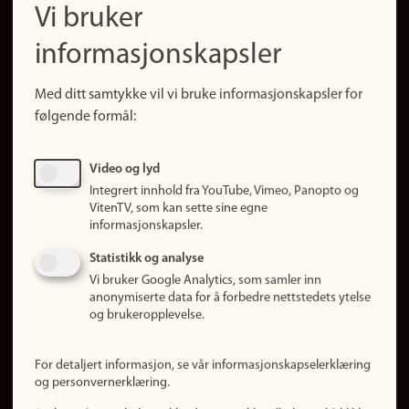
Vi bruker
(no)
Finn forsker
informasjonskapsler
Presse
Snarveier
Med ditt samtykke vil vi bruke informasjonskapsler for
Finn studier
følgende formål:
Ledige stillinger
Sosiale medier
Video og lyd
Facebook
Integrert innhold fra YouTube, Vimeo, Panopto og
Instagram
VitenTV, som kan sette sine egne
informasjonskapsler.
LinkedIn
Snapchat
Statistikk og analyse
Om nettstedet
Vi bruker Google Analytics, som samler inn
anonymiserte data for å forbedre nettstedets ytelse
Informasjonskapsler
og brukeropplevelse.
Oppdater samtykke
(informasjonskapsler)
For detaljert informasjon, se vår informasjonskapselerklæring
Personvern
og personvernerklæring.
Tilgjengelighetserklæring