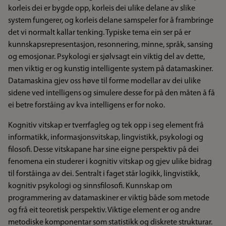
korleis dei er bygde opp, korleis dei ulike delane av slike
system fungerer, og korleis delane samspeler for å frambringe
det vi normalt kallar tenking. Typiske tema ein ser på er
kunnskapsrepresentasjon, resonnering, minne, språk, sansing
og emosjonar. Psykologi er sjølvsagt ein viktig del av dette,
men viktig er og kunstig intelligente system på datamaskiner.
Datamaskina gjev oss høve til forme modellar av dei ulike
sidene ved intelligens og simulere desse for på den måten å få
ei betre forståing av kva intelligens er for noko.
Kognitiv vitskap er tverrfagleg og tek opp i seg element frå
informatikk, informasjonsvitskap, lingvistikk, psykologi og
filosofi. Desse vitskapane har sine eigne perspektiv på dei
fenomena ein studerer i kognitiv vitskap og gjev ulike bidrag
til forståinga av dei. Sentralt i faget står logikk, lingvistikk,
kognitiv psykologi og sinnsfilosofi. Kunnskap om
programmering av datamaskiner er viktig både som metode
og frå eit teoretisk perspektiv. Viktige element er og andre
metodiske komponentar som statistikk og diskrete strukturar.