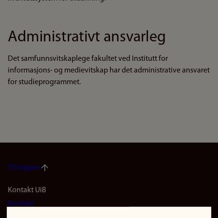
Administrativt ansvarleg
Det samfunnsvitskaplege fakultet ved Institutt for
informasjons- og medievitskap har det administrative ansvaret
for studieprogrammet.
Til toppen
Footer
Kontakt UiB
Kontakt
navigation
Finn ansatte