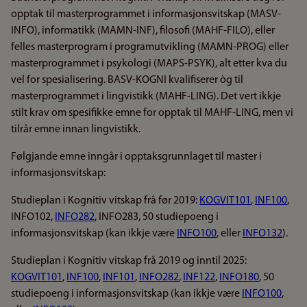
opptak til masterprogrammet i informasjonsvitskap (MASV-
INFO), informatikk (MAMN-INF), filosofi (MAHF-FILO), eller
felles masterprogram i programutvikling (MAMN-PROG) eller
masterprogrammet i psykologi (MAPS-PSYK), alt etter kva du
vel for spesialisering. BASV-KOGNI kvalifiserer òg til
masterprogrammet i lingvistikk (MAHF-LING). Det vert ikkje
stilt krav om spesifikke emne for opptak til MAHF-LING, men vi
tilrår emne innan lingvistikk.
Følgjande emne inngår i opptaksgrunnlaget til master i
informasjonsvitskap:
Studieplan i Kognitiv vitskap frå før 2019:
KOGVIT101
,
INF100
,
INFO102,
INFO282
, INFO283, 50 studiepoeng i
informasjonsvitskap (kan ikkje være
INFO100
, eller
INFO132
).
Studieplan i Kognitiv vitskap frå 2019 og inntil 2025:
KOGVIT101
,
INF100
,
INF101
,
INFO282
,
INF122
,
INFO180
, 50
studiepoeng i informasjonsvitskap (kan ikkje være
INFO100
,