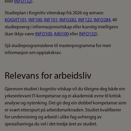
eller
INFO132
).
Studieplan i Kognitiv vitenskap frå 2026 og seinare:
KOGVIT101
,
INF100
,
INF101
,
INFO282
,
INF122
,
INFO284
, 40
studiepoeng i informasjonsvitskap eller kunstig intelligens
(kan ikkje være
INFO100
,
AIKI100
eller
INFO132
).
Sjå studieprogramsidene til masterprogramma for meir
informasjon om opptakskrav.
Relevans for arbeidsliv
Gjennom studiet i kognitiv vitskap vil du tileigne deg både ein
yrkesrelevant IT-kompetanse og ei akademisk evne til kritisk
analyse og nytenking. Det gir deg ein dobbel kompetanse som
er svært etterspurt på arbeidsmarknaden. Studiet kvalifiserer
for undervisning og arbeid i ulike fag avhengig av
spesialiseringa du vel i det tredje året av studiet.