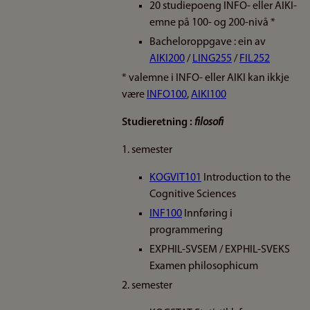
20 studiepoeng INFO- eller AIKI-
emne på 100- og 200-nivå *
Bacheloroppgave : ein av
AIKI200
/
LING255
/
FIL252
* valemne i INFO- eller AIKI kan ikkje
være
INFO100
,
AIKI100
Studieretning :
filosofi
1. semester
KOGVIT101
Introduction to the
Cognitive Sciences
INF100
Innføring i
programmering
EXPHIL-SVSEM / EXPHIL-SVEKS
Examen philosophicum
2. semester