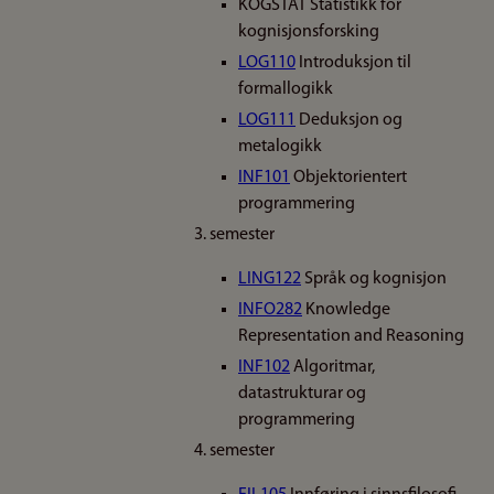
KOGSTAT Statistikk for
kognisjonsforsking
LOG110
Introduksjon til
formallogikk
LOG111
Deduksjon og
metalogikk
INF101
Objektorientert
programmering
3. semester
LING122
Språk og kognisjon
INFO282
Knowledge
Representation and Reasoning
INF102
Algoritmar,
datastrukturar og
programmering
4. semester