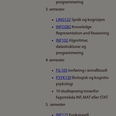
programmering
3. semester
LING122
Språk og kognisjon
INFO282
Knowledge
Representation and Reasoning
INF102
Algoritmar,
datastrukturar og
programmering
4. semester
FIL105
Innføring i sinnsfilosofi
PSYK120
Biologisk og kognitiv
psykologi
10 studiepoeng innanfor
fagområda INF, MAT eller STAT
5. semester
INF122
Funksjonell