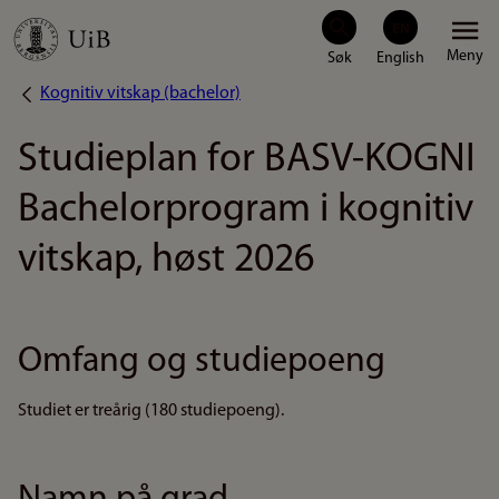
Hopp
Meny
til
Kognitiv vitskap (bachelor)
Navigasjonssti
hovedinnhold
Studieplan for BASV-KOGNI
Bachelorprogram i kognitiv
vitskap, høst 2026
Omfang og studiepoeng
Studiet er treårig (180 studiepoeng).