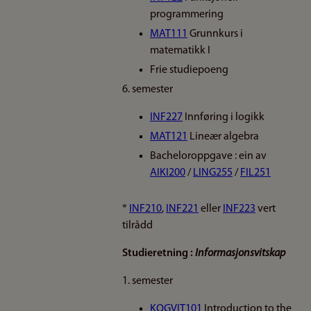
programmering
MAT111
Grunnkurs i
matematikk I
Frie studiepoeng
6. semester
INF227
Innføring i logikk
MAT121
Lineær algebra
Bacheloroppgave : ein av
AIKI200
/
LING255
/
FIL251
*
INF210
,
INF221
eller
INF223
vert
tilrådd
Studieretning :
Informasjonsvitskap
1. semester
KOGVIT101
Introduction to the