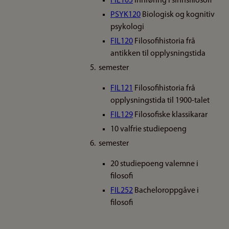
FIL105
Innføring i sinnsfilosofi
PSYK120
Biologisk og kognitiv
psykologi
FIL120
Filosofihistoria frå
antikken til opplysningstida
5. semester
FIL121
Filosofihistoria frå
opplysningstida til 1900-talet
FIL129
Filosofiske klassikarar
10 valfrie studiepoeng
6. semester
20 studiepoeng valemne i
filosofi
FIL252
Bacheloroppgåve i
filosofi