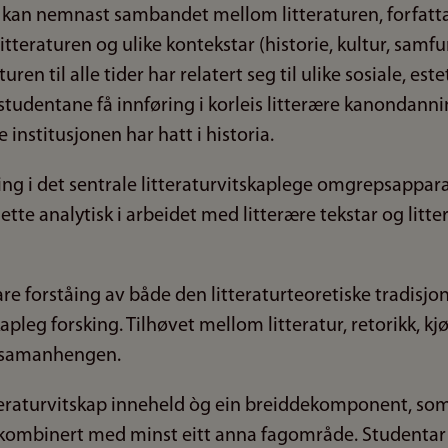
e kan nemnast sambandet mellom litteraturen, forfatta
tteraturen og ulike kontekstar (historie, kultur, samfu
turen til alle tider har relatert seg til ulike sosiale, es
il studentane få innføring i korleis litterære kanondann
e institusjonen har hatt i historia.
ing i det sentrale litteraturvitskaplege omgrepsappar
tte analytisk i arbeidet med litterære tekstar og litt
pare forståing av både den litteraturteoretiske tradis
kapleg forsking. Tilhøvet mellom litteratur, retorikk, kj
e samanhengen.
teraturvitskap inneheld òg ein breiddekomponent, som 
r kombinert med minst eitt anna fagområde. Studentar v