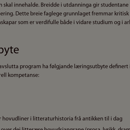
kal innehalde. Breidde i utdanninga gir studentane 
sering. Dette breie faglege grunnlaget fremmar kritisk 
enskapar som er verdifulle både i vidare studium og i ar
byte
avslutta program ha følgjande læringsutbyte definert 
rell kompetanse:
hovudliner i litteraturhistoria frå antikken til i dag
k over dei litterære hovudsjangrane (prosa, lyrikk, dra