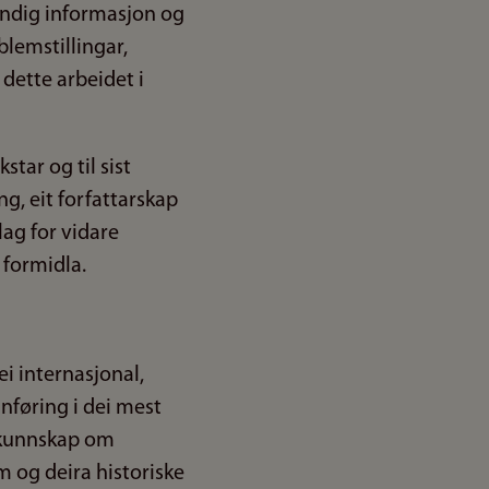
ndig informasjon og
lemstillingar,
 dette arbeidet i
tar og til sist
g, eit forfattarskap
ag for vidare
g formidla.
ei internasjonal,
nnføring i dei mest
òg kunnskap om
m og deira historiske