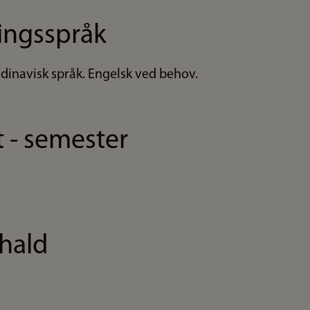
ingsspråk
ndinavisk språk. Engelsk ved behov.
t - semester
hald