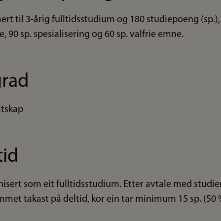
t til 3-årig fulltidsstudium og 180 studiepoeng (sp.),
, 90 sp. spesialisering og 60 sp. valfrie emne.
grad
itskap
tid
ert som eit fulltidsstudium. Etter avtale med studier
mmet takast på deltid, kor ein tar minimum 15 sp. (50 