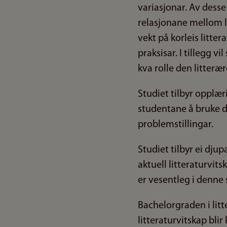
variasjonar. Av dess
relasjonane mellom li
vekt på korleis littera
praksisar. I tillegg v
kva rolle den litterær
Studiet tilbyr opplær
studentane å bruke de
problemstillingar.
Studiet tilbyr ei dju
aktuell litteraturvits
er vesentleg i denn
Bachelorgraden i lit
litteraturvitskap bli