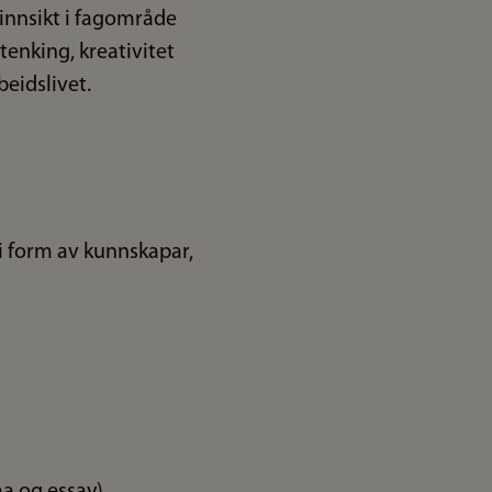
innsikt i fagområde
tenking, kreativitet
beidslivet.
i form av kunnskapar,
ma og essay)