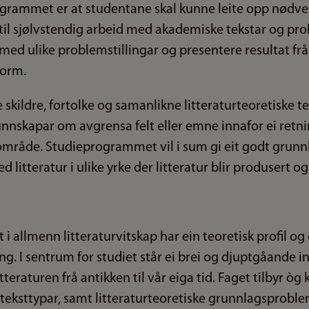
grammet er at studentane skal kunne leite opp nødve
il sjølvstendig arbeid med akademiske tekstar og prob
med ulike problemstillingar og presentere resultat frå
form.
kildre, fortolke og samanlikne litteraturteoretiske teks
nskapar om avgrensa felt eller emne innafor ei retnin
område. Studieprogrammet vil i sum gi eit godt grunnl
 litteratur i ulike yrke der litteratur blir produsert o
allmenn litteraturvitskap har ein teoretisk profil og 
g. I sentrum for studiet står ei brei og djuptgåande i
itteraturen frå antikken til vår eiga tid. Faget tilbyr 
 teksttypar, samt litteraturteoretiske grunnlagsproble