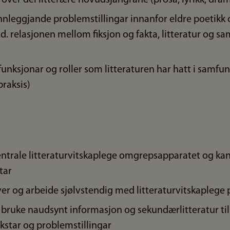
runnleggjande problemstillingar innanfor eldre poetik
t.d. relasjonen mellom fiksjon og fakta, litteratur og s
e funksjonar og roller som litteraturen har hatt i samfu
praksis)
sentrale litteraturvitskaplege omgrepsapparatet og kan
tar
ver og arbeide sjølvstendig med litteraturvitskaplege 
 bruke naudsynt informasjon og sekundærlitteratur til
kstar og problemstillingar