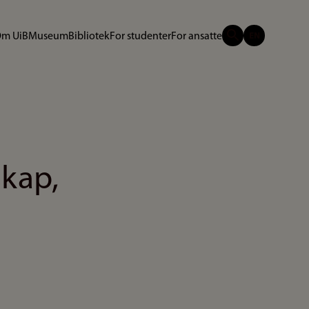
m UiB
Museum
Bibliotek
For studenter
For ansatte
skap,