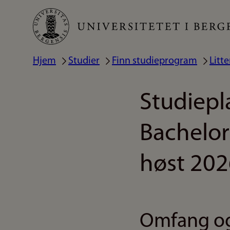
Hopp
til
hovedinnhold
Hjem
Studier
Finn studieprogram
Litt
Navigasjonssti
Studiepl
Bachelor
høst 202
Omfang og