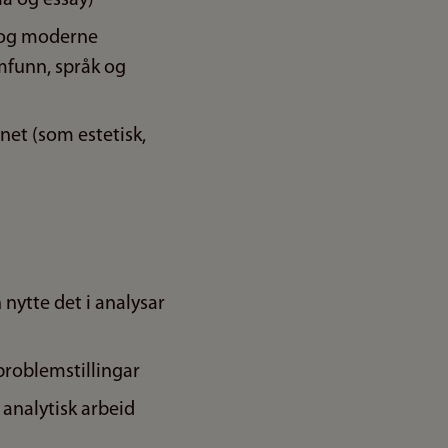
k og moderne
amfunn, språk og
nnet (som estetisk,
 nytte det i analysar
problemstillingar
 analytisk arbeid