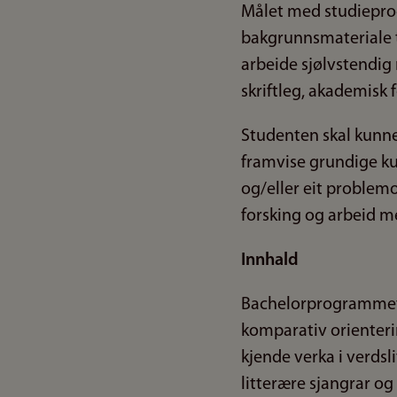
Målet med studiepro
bakgrunnsmateriale t
arbeide sjølvstendig 
skriftleg, akademisk 
Studenten skal kunne s
framvise grundige kun
og/eller eit problem
forsking og arbeid med
Innhald
Bachelorprogrammet i 
komparativ orienterin
kjende verka i verdsl
litterære sjangrar og