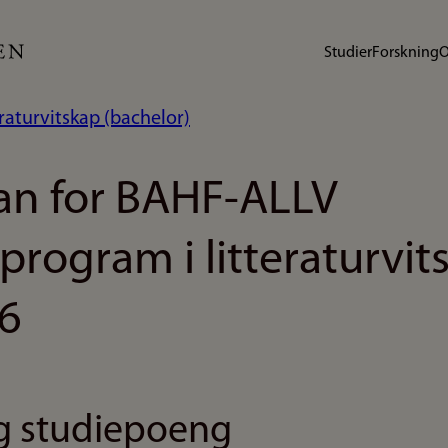
Studier
Forskning
O
eraturvitskap (bachelor)
an for BAHF-ALLV
program i litteraturvit
6
 studiepoeng