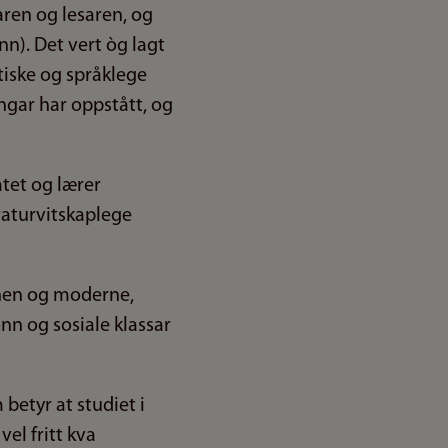
ren og lesaren, og
nn). Det vert òg lagt
tetiske og språklege
ingar har oppstått, og
atet og lærer
eraturvitskaplege
jonen og moderne,
ønn og sosiale klassar
betyr at studiet i
el fritt kva