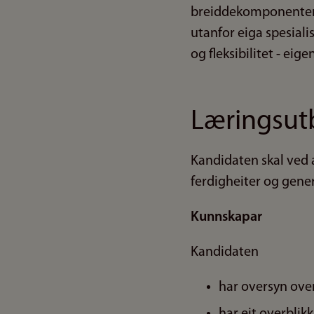
breiddekomponenten s
utanfor eiga spesiali
og fleksibilitet - eig
Læringsut
Kandidaten skal ved 
ferdigheiter og gene
Kunnskapar
Kandidaten
har oversyn over 
har eit overblik