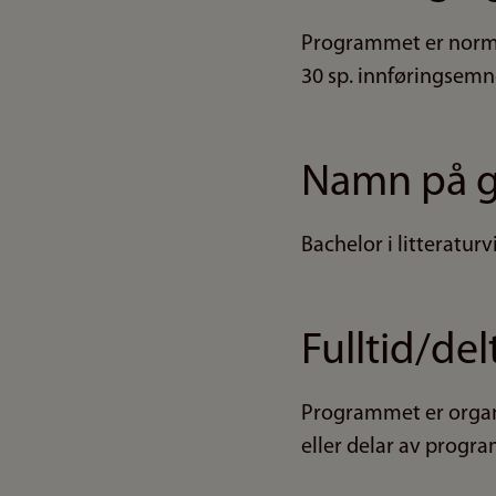
Programmet er normer
30 sp. innføringsemne
Namn på 
Bachelor i litteraturv
Fulltid/del
Programmet er organis
eller delar av progra