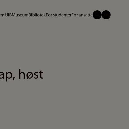
m UiB
Museum
Bibliotek
For studenter
For ansatte
ap, høst