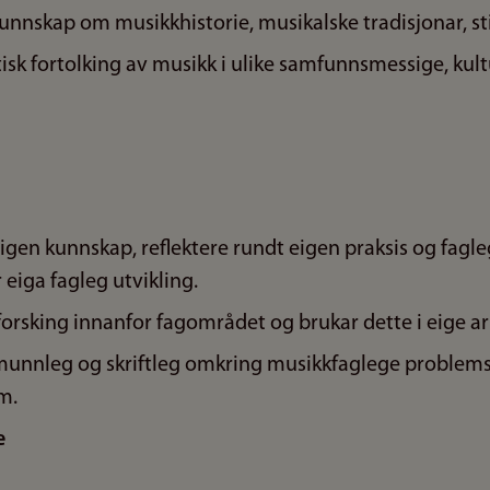
nskap om musikkhistorie, musikalske tradisjonar, stil
itisk fortolking av musikk i ulike samfunnsmessige, kult
gen kunnskap, reflektere rundt eigen praksis og fagle
 eiga fagleg utvikling.
 forsking innanfor fagområdet og brukar dette i eige ar
nnleg og skriftleg omkring musikkfaglege problemstil
m.
e