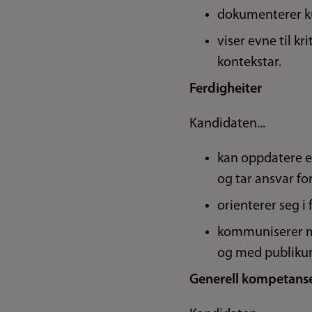
dokumenterer kun
viser evne til kr
kontekstar.
Ferdigheiter
Kandidaten...
kan oppdatere ei
og tar ansvar for
orienterer seg i
kommuniserer mu
og med publiku
Generell kompetans