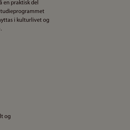
å en praktisk del
. Studieprogrammet
ttas i kulturlivet og
.
lt og