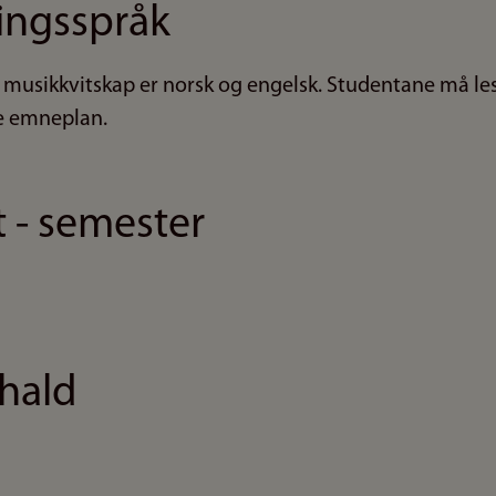
ingsspråk
 musikkvitskap er norsk og engelsk. Studentane må 
te emneplan.
t - semester
hald