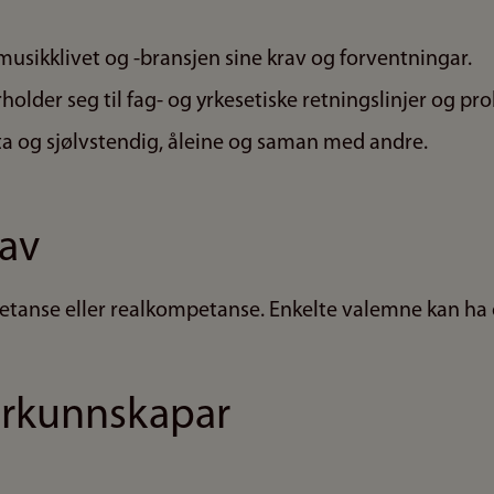
l musikklivet og -bransjen sine krav og forventningar.
rholder seg til fag- og yrkesetiske retningslinjer og pro
ta og sjølvstendig, åleine og saman med andre.
av
tanse eller realkompetanse. Enkelte valemne kan ha 
orkunnskapar