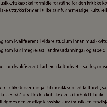
sikkvitskap skal formidle forståing for den kritiske 
e uttrykksformer i ulike samfunnsmessige, kulturelle
ng som kvalifiserer til vidare studium innan musikkvit
ing som kan integrerast i andre utdanningar og arbei
g som kvalifiserer til arbeid i kulturlivet – særleg mus
r ulike tilnærmingar til musikk som eit kulturelt, 
us er på å utvikle den kritiske evna i forhold til ulike
il dømes den vestlige klassiske kunstmusikken, tradis