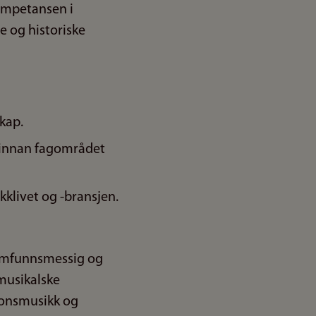
kompetansen i
 og historiske
skap.
d innan fagområdet
ikklivet og -bransjen.
samfunnsmessig og
 musikalske
jonsmusikk og