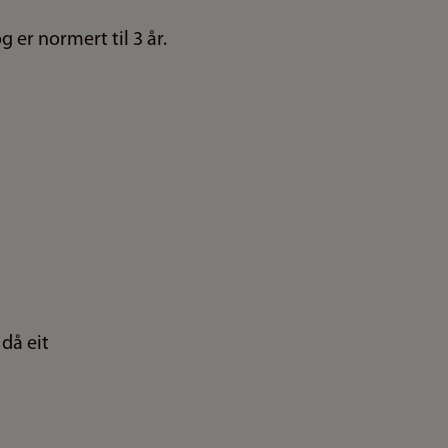
er normert til 3 år.
då eit