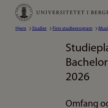
Hopp
til
hovedinnhold
Hjem
Studier
Finn studieprogram
Musi
Navigasjonssti
Studiep
Bachelor
2026
Omfang og