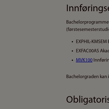
Innføring
Bachelorprogrammet 
(førstesemesterstudie
EXPHIL-KMSEM E
EXFAC00AS Akade
MVK100
Innførin
Bachelorgraden kan 
Obligator