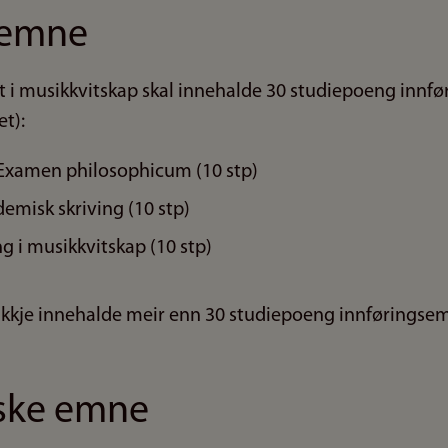
semne
i musikkvitskap skal innehalde 30 studiepoeng innf
t):
xamen philosophicum (10 stp)
misk skriving (10 stp)
g i musikkvitskap (10 stp)
ikkje innehalde meir enn 30 studiepoeng innføringse
iske emne