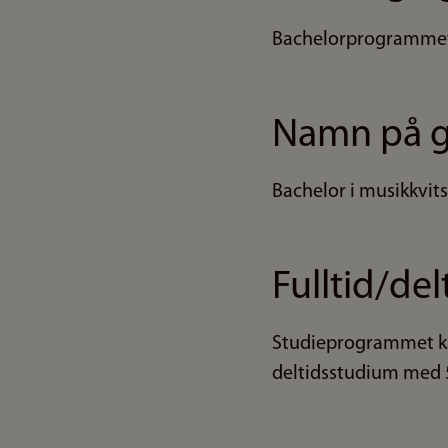
Bachelorprogrammet i
Namn på 
Bachelor i musikkvit
Fulltid/del
Studieprogrammet kan 
deltidsstudium med 