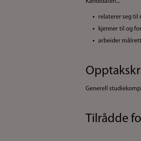
Kandidaten...
relaterer seg ti
kjenner til og fo
arbeider målret
Opptakskr
Generell studiekompe
Tilrådde f