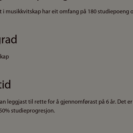
 musikkvitskap har eit omfang på 180 studiepoeng og 
grad
skap
tid
leggjast til rette for å gjennomførast på 6 år. Det er 
50% studieprogresjon.