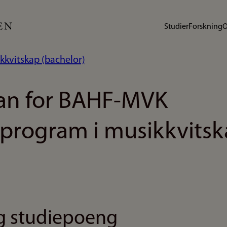
Studier
Forskning
O
kkvitskap (bachelor)
lan for BAHF-MVK
program i musikkvitsk
 studiepoeng