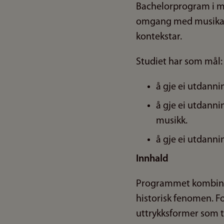
Bachelorprogram i mu
omgang med musikalsk
kontekstar.
Studiet har som mål:
å gje ei utdanni
å gje ei utdann
musikk.
å gje ei utdannin
Innhald
Programmet kombinere
historisk fenomen. Fok
uttrykksformer som t