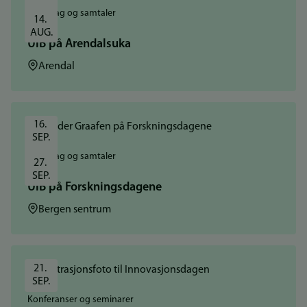
Foredrag og samtaler
14. 
AUG.
UiB på Arendalsuka
Sted:
Arendal
16. 
SEP.
Foredrag og samtaler
27. 
SEP.
UiB på Forskningsdagene
Sted:
Bergen sentrum
21. 
SEP.
Konferanser og seminarer