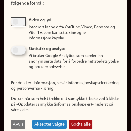
følgende formål:
Ledige stillinger
Sosiale medier
Video og lyd
Facebook
Integrert innhold fra YouTube, Vimeo, Panopto og
Instagram
VitenTV, som kan sette sine egne
informasjonskapsler.
LinkedIn
Snapchat
Statistikk og analyse
Om nettstedet
Vi bruker Google Analytics, som samler inn
anonymiserte data for å forbedre nettstedets ytelse
Informasjonskapsler
og brukeropplevelse.
Oppdater samtykke
(informasjonskapsler)
For detaljert informasjon, se vår informasjonskapselerklæring
Personvern
og personvernerklæring.
Tilgjengelighetserklæring
Du kan når som helst trekke ditt samtykke tilbake ved å klikke
på «Oppdater samtykke (informasjonskapsler)» nederst på
våre sider.
Logg inn
Rediger din ansattside
Avvis
Aksepter valgte
Godta alle
English