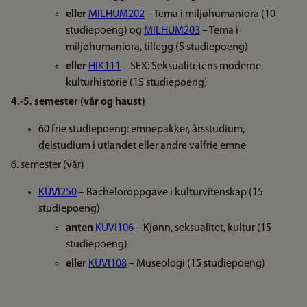
eller
MILHUM202
– Tema i miljøhumaniora (10
studiepoeng) og
MILHUM203
– Tema i
miljøhumaniora, tillegg (5 studiepoeng)
eller
HIK111
– SEX: Seksualitetens moderne
kulturhistorie (15 studiepoeng)
4.-5. semester (vår og haust)
60 frie studiepoeng: emnepakker, årsstudium,
delstudium i utlandet eller andre valfrie emne
6. semester (vår)
KUVI250
– Bacheloroppgave i kulturvitenskap (15
studiepoeng)
anten
KUVI106
– Kjønn, seksualitet, kultur (15
studiepoeng)
eller
KUVI108
– Museologi (15 studiepoeng)