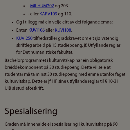
-
MILHUM202
og 203
- eller
KARV109
og 110.
Og i tillegg må ein velje eitt av dei følgande emna:
Enten
KUVI106
eller
KUVI108
.
KUVI250
tilfredsstiller gradskravet om eit sjølvstendig
skriftleg arbeid på 15 studiepoeng, jf. Utfyllande reglar
for Det humanistiske fakultet.
Bachelorprogrammet i kulturvitskap har ein obligatorisk
breiddekomponent på 30 studiepoeng. Dette vil seie at
studentar må ta minst 30 studiepoeng med emne utanfor faget
kulturvitskap. Dette er jf. HF sine utfyllande reglar til § 10-3 i
UiB si studieforskrift.
Spesialisering
Graden må innehalde ei spesialisering i kulturvitskap på 90