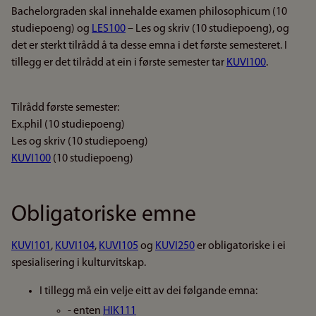
Bachelorgraden skal innehalde examen philosophicum (10
studiepoeng) og
LES100
– Les og skriv (10 studiepoeng), og
det er sterkt tilrådd å ta desse emna i det første semesteret. I
tillegg er det tilrådd at ein i første semester tar
KUVI100
.
Tilrådd første semester:
Ex.phil (10 studiepoeng)
Les og skriv (10 studiepoeng)
KUVI100
(10 studiepoeng)
Obligatoriske emne
KUVI101
,
KUVI104
,
KUVI105
og
KUVI250
er obligatoriske i ei
spesialisering i kulturvitskap.
I tillegg må ein velje eitt av dei følgande emna:
- enten
HIK111