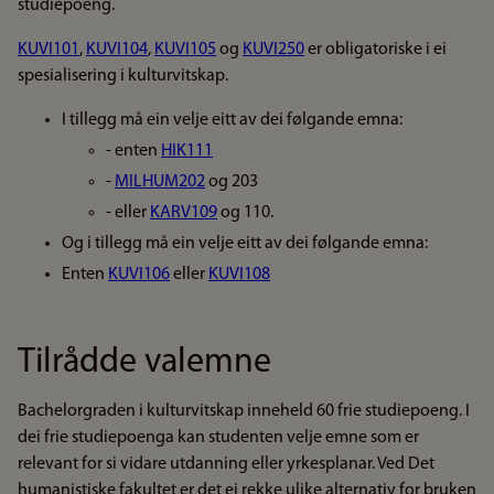
studiepoeng.
KUVI101
,
KUVI104
,
KUVI105
og
KUVI250
er obligatoriske i ei
spesialisering i kulturvitskap.
I tillegg må ein velje eitt av dei følgande emna:
- enten
HIK111
-
MILHUM202
og 203
- eller
KARV109
og 110.
Og i tillegg må ein velje eitt av dei følgande emna:
Enten
KUVI106
eller
KUVI108
Tilrådde valemne
Bachelorgraden i kulturvitskap inneheld 60 frie studiepoeng. I
dei frie studiepoenga kan studenten velje emne som er
relevant for si vidare utdanning eller yrkesplanar. Ved Det
humanistiske fakultet er det ei rekke ulike alternativ for bruken