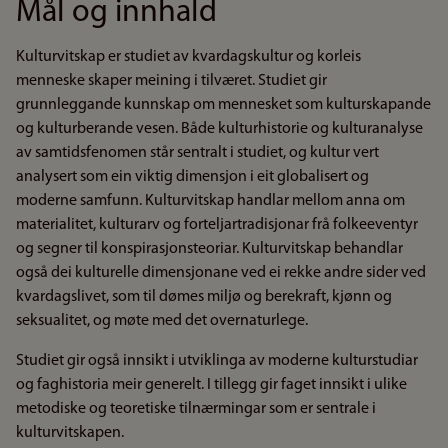
Mål og innhald
Kulturvitskap er studiet av kvardagskultur og korleis
menneske skaper meining i tilværet. Studiet gir
grunnleggande kunnskap om mennesket som kulturskapande
og kulturberande vesen. Både kulturhistorie og kulturanalyse
av samtidsfenomen står sentralt i studiet, og kultur vert
analysert som ein viktig dimensjon i eit globalisert og
moderne samfunn. Kulturvitskap handlar mellom anna om
materialitet, kulturarv og forteljartradisjonar frå folkeeventyr
og segner til konspirasjonsteoriar. Kulturvitskap behandlar
også dei kulturelle dimensjonane ved ei rekke andre sider ved
kvardagslivet, som til dømes miljø og berekraft, kjønn og
seksualitet, og møte med det overnaturlege.
Studiet gir også innsikt i utviklinga av moderne kulturstudiar
og faghistoria meir generelt. I tillegg gir faget innsikt i ulike
metodiske og teoretiske tilnærmingar som er sentrale i
kulturvitskapen.