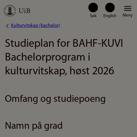
Hopp
Meny
til
Kulturvitskap (bachelor)
Navigasjonssti
hovedinnhold
Studieplan for BAHF-KUVI
Bachelorprogram i
kulturvitskap, høst 2026
Omfang og studiepoeng
Namn på grad