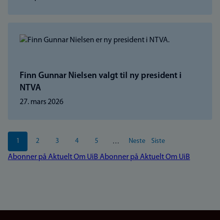
Finn Gunnar Nielsen valgt til ny president i
NTVA
27. mars 2026
Sider
1
2
3
4
5
Neste
Siste
…
Nåværende
Side
Side
Side
Side
Neste
Siste
side
side
side
Abonner på Aktuelt Om UiB
Abonner på Aktuelt Om UiB