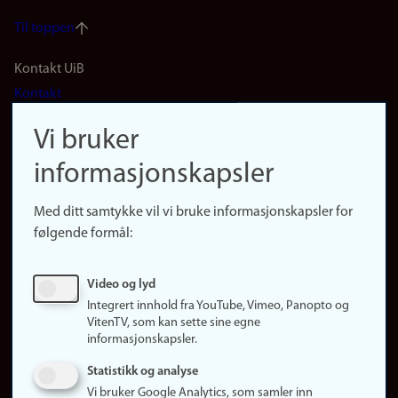
Til toppen
Footer
Kontakt UiB
Kontakt
navigation
Finn ansatte
Vi bruker
(no)
Finn forsker
informasjonskapsler
Presse
Snarveier
Med ditt samtykke vil vi bruke informasjonskapsler for
Finn studier
følgende formål:
Ledige stillinger
Sosiale medier
Video og lyd
Facebook
Integrert innhold fra YouTube, Vimeo, Panopto og
Instagram
VitenTV, som kan sette sine egne
informasjonskapsler.
LinkedIn
Snapchat
Statistikk og analyse
Om nettstedet
Vi bruker Google Analytics, som samler inn