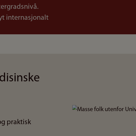
tergradsnivå.
yt internasjonalt
disinske
Bilde
og praktisk