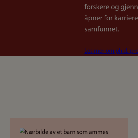
forskere og gjenn
åpner for karrier
samfunnet.
Les mer om ph.d.-pr