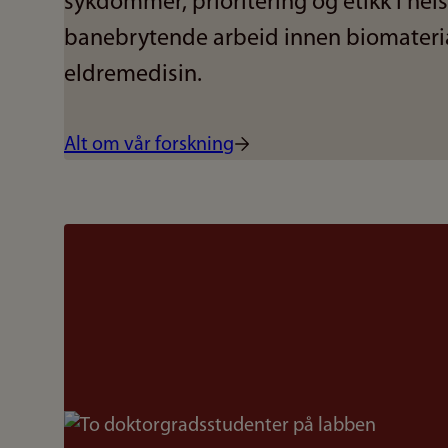
sykdommer, prioritering og etikk i hel
banebrytende arbeid innen biomateri
eldremedisin.
Alt om vår forskning
Bilde