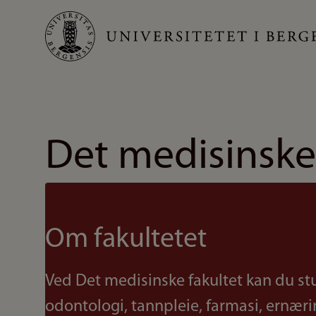
Hopp
til
hovedinnhold
Det medisinske
Om fakultetet
Ved Det medisinske fakultet kan du st
odontologi, tannpleie, farmasi, ernær