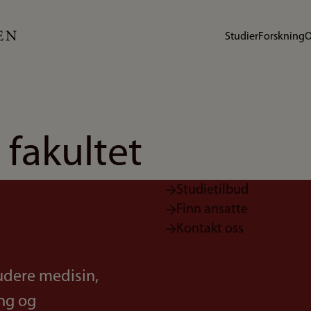
Studier
Forskning
O
 fakultet
Studietilbud
Finn ansatte
Kontakt oss
udere medisin,
ing og