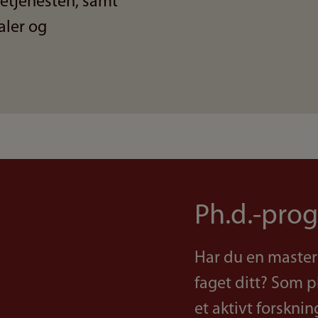
setjenesten, samt
aler og
Ph.d.-pro
Har du en master
faget ditt? Som p
et aktivt forskni