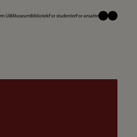
m UiB
Museum
Bibliotek
For studenter
For ansatte