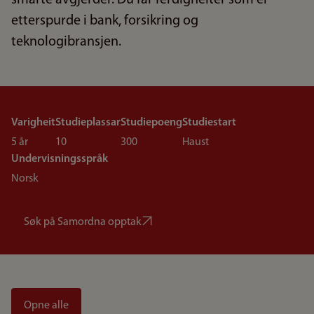
smarte avgjerder. Du får ferdigheiter som er
etterspurde i bank, forsikring og
teknologibransjen.
Varigheit
Studieplassar
Studiepoeng
Studiestart
5 år
10
300
Haust
Undervisningsspråk
Norsk
Søk på Samordna opptak
Opne alle