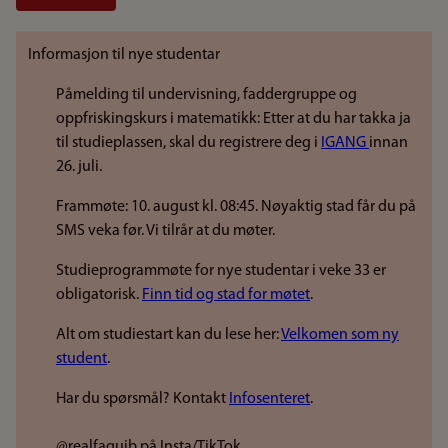
Informasjon til nye studentar
Påmelding til undervisning, faddergruppe og
oppfriskingskurs i matematikk: Etter at du har takka ja
til studieplassen, skal du registrere deg i
IGANG
innan
26. juli.
Frammøte: 10. august kl. 08:45. Nøyaktig stad får du på
SMS veka før. Vi tilrår at du møter.
Studieprogrammøte for nye studentar i veke 33 er
obligatorisk.
Finn tid og stad for møtet
.
Alt om studiestart kan du lese her:
Velkomen som ny
student
.
Har du spørsmål? Kontakt
Infosenteret
.
@realfaguib på Insta/TikTok