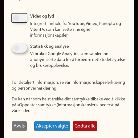
Ledige stillinger
Sosiale medier
Video og lyd
Facebook
Integrert innhold fra YouTube, Vimeo, Panopto og
Instagram
VitenTV, som kan sette sine egne
informasjonskapsler.
LinkedIn
Snapchat
Statistikk og analyse
Om nettstedet
Vi bruker Google Analytics, som samler inn
anonymiserte data for å forbedre nettstedets ytelse
Informasjonskapsler
og brukeropplevelse.
Oppdater samtykke
(informasjonskapsler)
For detaljert informasjon, se vår informasjonskapselerklæring
Personvern
og personvernerklæring.
Tilgjengelighetserklæring
Du kan når som helst trekke ditt samtykke tilbake ved å klikke
på «Oppdater samtykke (informasjonskapsler)» nederst på
våre sider.
Logg inn
Rediger din ansattside
Avvis
Aksepter valgte
Godta alle
English