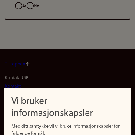
Valg
Ja
Nei
Til toppen
Footer
Kontakt UiB
Kontakt
navigation
Finn ansatte
Vi bruker
(no)
Finn forsker
informasjonskapsler
Presse
Snarveier
Med ditt samtykke vil vi bruke informasjonskapsler for
Finn studier
følgende formål: